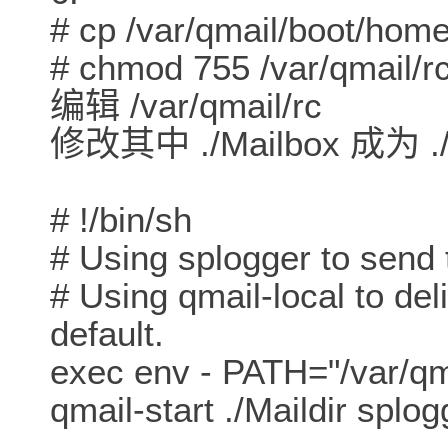
# cp /var/qmail/boot/home
# chmod 755 /var/qmail/r
编辑 /var/qmail/rc
修改其中 ./Mailbox 成为 .
# !/bin/sh
# Using splogger to send 
# Using qmail-local to de
default.
exec env - PATH="/var/qm
qmail-start ./Maildir splog