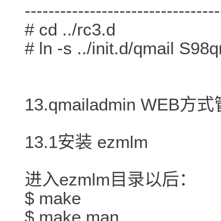
---------------------------------
# cd ../rc3.d
# ln -s ../init.d/qmail S98
13.qmailadmin WEB方式
13.1安装 ezmlm
进入ezmlm目录以后：
$ make
$ make man