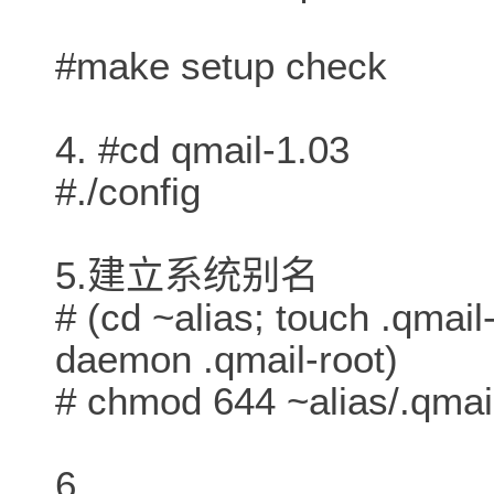
#make setup check
4. #cd qmail-1.03
#./config
5.建立系统别名
# (cd ~alias; touch .qmail
daemon .qmail-root)
# chmod 644 ~alias/.qmai
6.