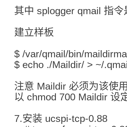
其中 splogger qmai
建立样板
$ /var/qmail/bin/maildirma
$ echo ./Maildir/ > ~/.qmai
注意 Maildir 必须为该
以 chmod 700 Maildir
7.安装 ucspi-tcp-0.88