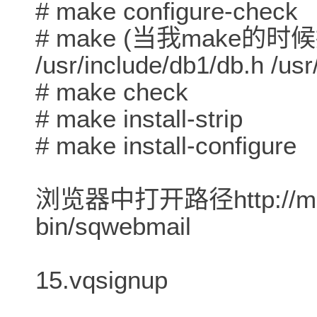
# make configure-check
# make (当我make的时
/usr/include/db1/db.h /usr
# make check
# make install-strip
# make install-configure
浏览器中打开路径http://mail
bin/sqwebmail
15.vqsignup