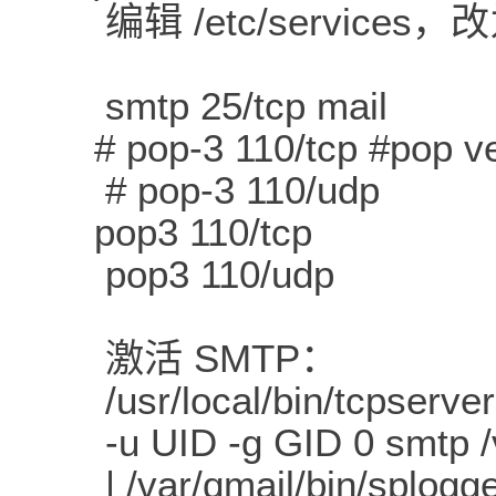
编辑 /etc/service
smtp 25/tcp mail
# pop-3 110/tcp #pop ve
# pop-3 110/udp
pop3 110/tcp
pop3 110/udp
激活 SMTP：
/usr/local/bin/tcpserver 
-u UID -g GID 0 smtp /v
| /var/qmail/bin/splogg