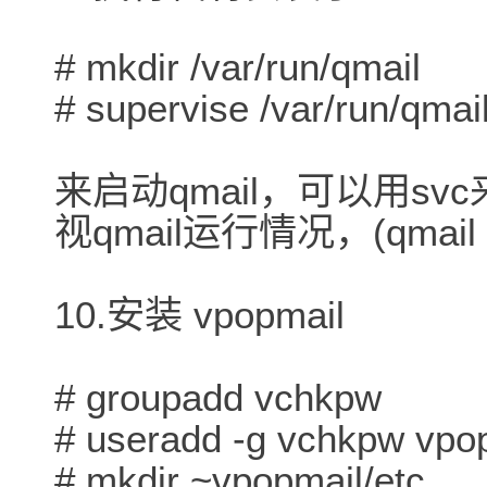
# mkdir /var/run/qmail
# supervise /var/run/qmail
来启动qmail，可以用svc
视qmail运行情况，(qmail 
10.安装 vpopmail
# groupadd vchkpw
# useradd -g vchkpw vpo
# mkdir ~vpopmail/etc