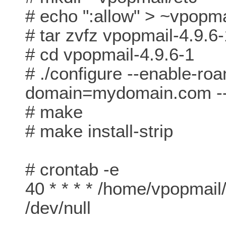
# echo ":allow" > ~vpopma
# tar zvfz vpopmail-4.9.6-
# cd vpopmail-4.9.6-1
# ./configure --enable-ro
domain=mydomain.com -
# make
# make install-strip
# crontab -e
40 * * * * /home/vpopmai
/dev/null