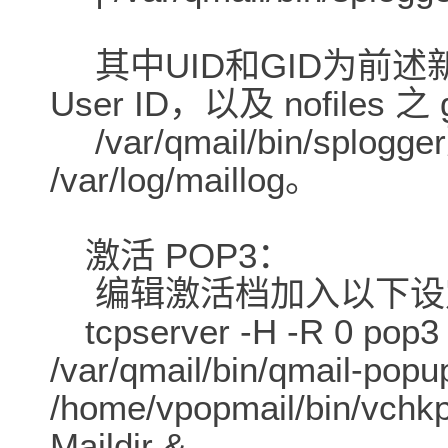
其中UID和GID为前述新增 
User ID，以及 nofiles 之 
/var/qmail/bin/spl
/var/log/maillog。
激活 POP3：
编辑激活档加入以下设
tcpserver -H -R 0 pop3
/var/qmail/bin/qmail-pop
/home/vpopmail/bin/vchkp
Maildir &