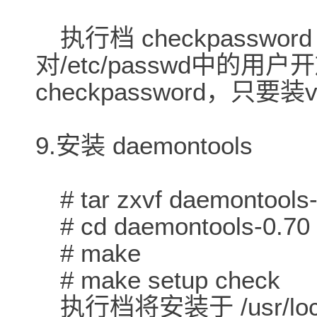
执行档 checkpasswor
对/etc/passwd中的用户
checkpassword，只要装vp
9.安装 daemontools
# tar zxvf daemontools-0
# cd daemontools-0.70
# make
# make setup check
执行档将安装于 /usr/lo