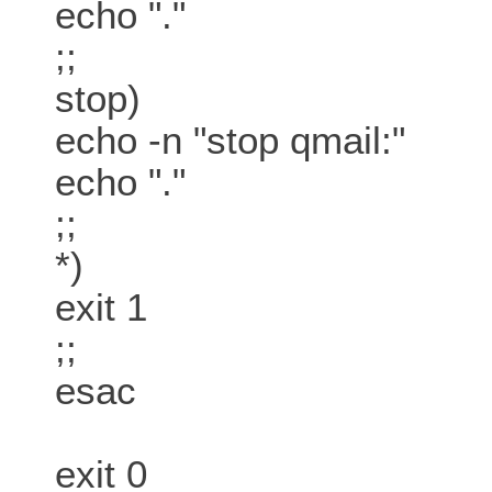
echo "."
;;
stop)
echo -n "stop qmail:"
echo "."
;;
*)
exit 1
;;
esac
exit 0