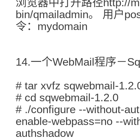
浏览器中打开路径http://mail
bin/qmailadmin。 用户po
令：mydomain
14.一个WebMail程序－S
# tar xvfz sqwebmail-1.2.0
# cd sqwebmail-1.2.0
# ./configure --without-a
enable-webpass=no --with
authshadow