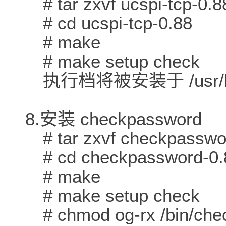
# tar zxvf ucspi-tcp-0.88
# cd ucspi-tcp-0.88
# make
# make setup check
执行档将被安装于 /usr/loc
8.安装 checkpassword
# tar zxvf checkpasswor
# cd checkpassword-0.
# make
# make setup check
# chmod og-rx /bin/che