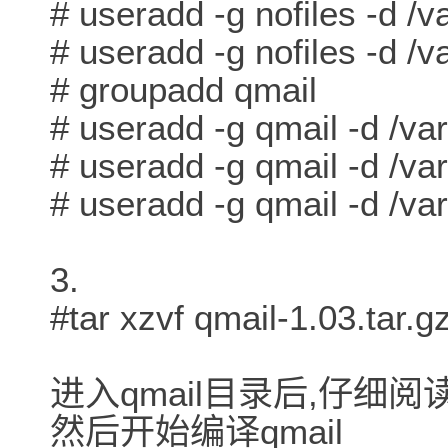
# useradd -g nofiles -d /v
# useradd -g nofiles -d /v
# groupadd qmail
# useradd -g qmail -d /va
# useradd -g qmail -d /var
# useradd -g qmail -d /va
3.
#tar xzvf qmail-1.03.tar.g
进入qmail目录后,仔细阅读
然后开始编译qmail