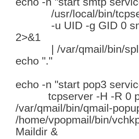
echo -n "start smtp servic
/usr/local/bin/tcpserve
-u UID -g GID 0 smtp 
2>&1
| /var/qmail/bin/splo
echo "."
echo -n "start pop3 servic
tcpserver -H -R 0 p
/var/qmail/bin/qmail-pop
/home/vpopmail/bin/vchkp
Maildir &