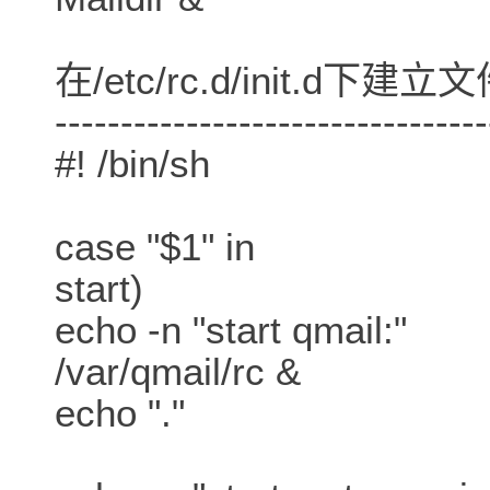
在/etc/rc.d/init.d下建
---------------------------------
#! /bin/sh
case "$1" in
start)
echo -n "start qmail:"
/var/qmail/rc &
echo "."