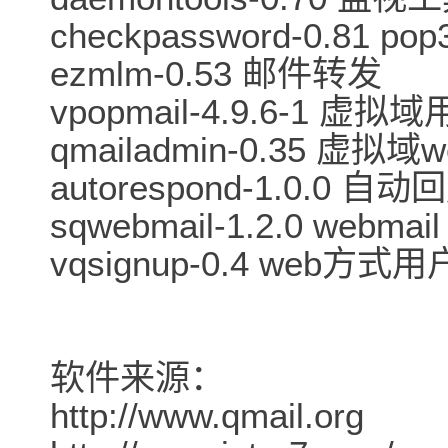
checkpassword-0.81
ezmlm-0.53 邮件转发
vpopmail-4.9.6-1 虚
qmailadmin-0.35 虚拟
autorespond-1.0.0 自
sqwebmail-1.2.0 webmail
vqsignup-0.4 web方式
软件来源：
http://www.qmail.org