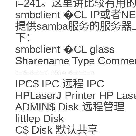
i=241。这里讲比较有用
smbclient �CL IP
提供samba服务的服务
下：
smbclient �CL glass
Sharename Type Comme
--------- ---- -------
IPC$ IPC 远程 IPC
HPLaserJ Printer HP Las
ADMIN$ Disk 远程管理
littlep Disk
C$ Disk 默认共享