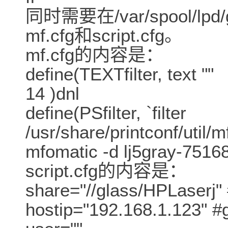
同时需要在/var/spool/
mf.cfg和script.cfg。
mf.cfg的内容是：
define(TEXTfilter, text ""
14 )dnl
define(PSfilter, `filter
/usr/share/printconf/util/
mfomatic -d lj5gray-75168
script.cfg的内容是：
share="//glass/HPLa
hostip="192.168.1.123