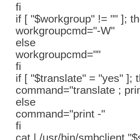
fi
if [ "$workgroup" != "" ]; t
workgroupcmd="-W"
else
workgroupcmd=""
fi
if [ "$translate" = "yes" ]; 
command="translate ; prin
else
command="print -"
fi
cat | /usr/bin/smbclient 