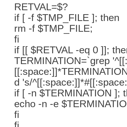
RETVAL=$?
if [ -f $TMP_FILE ]; then
rm -f $TMP_FILE;
fi
if [[ $RETVAL -eq 0 ]]; th
TERMINATION=`grep '^[[:
[[:space:]]*TERMINATION=
d 's/^[[:space:]]*#[[:spa
if [ -n $TERMINATION ]; 
echo -n -e $TERMINATIO
fi
fi