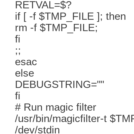
RETVAL=$?
if [ -f $TMP_FILE ]; then
rm -f $TMP_FILE;
fi
;;
esac
else
DEBUGSTRING=""
fi
# Run magic filter
/usr/bin/magicfilter-t 
/dev/stdin