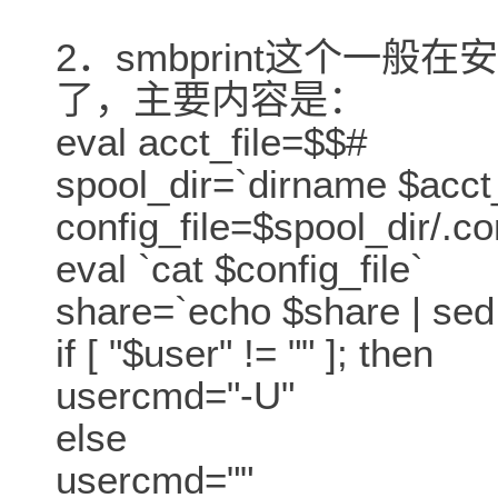
2．smbprint这个一般
了，主要内容是：
eval acct_file=$$#
spool_dir=`dirname $acct_
config_file=$spool_dir/.co
eval `cat $config_file`
share=`echo $share | sed "
if [ "$user" != "" ]; then
usercmd="-U"
else
usercmd=""