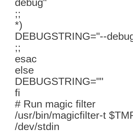
debug"
;;
*)
DEBUGSTRING="--debug
;;
esac
else
DEBUGSTRING=""
fi
# Run magic filter
/usr/bin/magicfilter-t 
/dev/stdin