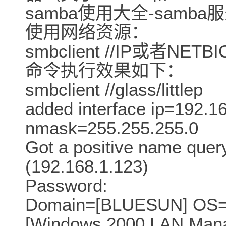
samba使用大全-samb
使用网络资源：
smbclient //IP或者NE
命令执行效果如下：
smbclient //glass/littlep
added interface ip=192.1
nmask=255.255.255.0
Got a positive name quer
(192.168.1.123)
Password:
Domain=[BLUESUN] OS=[
[Windows 2000 LAN Mana