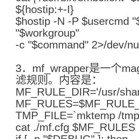
${hostip:+-I}
$hostip -N -P $usercmd 
"$workgroup"
-c "$command" 2>/dev/nul
3．mf_wrapper是一个ma
滤规则。内容是：
MF_RULE_DIR='/usr/share
MF_RULES=$MF_RULE_DIR/mf
TMP_FILE=`mktemp /tmp/p
cat ./mf.cfg $MF_RULES
if [ -n "$DEBUG" ]; then