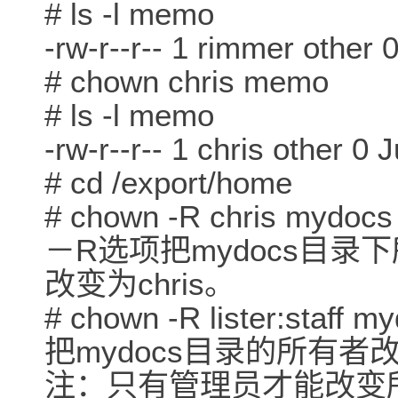
# ls -l memo
-rw-r--r-- 1 rimmer othe
# chown chris memo
# ls -l memo
-rw-r--r-- 1 chris other
# cd /export/home
# chown -R chris mydo
－R选项把mydocs目
改变为chris。
# chown -R lister:staff
把mydocs目录的所有者改为
注：只有管理员才能改