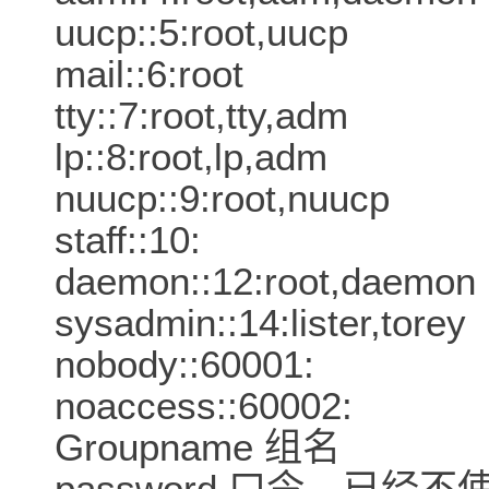
uucp::5:root,uucp
mail::6:root
tty::7:root,tty,adm
lp::8:root,lp,adm
nuucp::9:root,nuucp
staff::10:
daemon::12:root,daem
sysadmin::14:lister,tore
nobody::60001:
noaccess::60002:
Groupname 组名
password 口令。已经