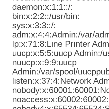
daemon:x:1:1::/:
bin:x:2:2::/usr/bin:
sys:x:3:3::/:
adm:x:4:4:Admin:/var/a
lp:x:71:8:Line Printer Ad
uucp:x:5:5:uucp Admin:/u
nuucp:x:9:9:uucp
Admin:/var/spool/uucppub
listen:x:37:4:Network Ad
nobody:x:60001:60001:
noaccess:x:60002:60002
nobody4:x:65534:65534