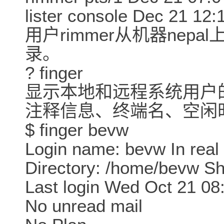
lister console Dec 21 12
用户rimmer从机器nepa
录。
? finger
显示本地和远程系统用户
注释信息、终端名、空闲
$ finger bevw
Login name: bevw In real
Directory: /home/bevw Sh
Last login Wed Oct 21 0
No unread mail