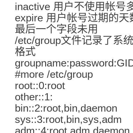
inactive 用户不使
expire 用户帐号过期
最后一个字段未用
/etc/group文件记录
格式
groupname:password:GI
#more /etc/group
root::0:root
other::1:
bin::2:root,bin,daemon
sys::3:root,bin,sys,adm
adm::4:root,adm,daem