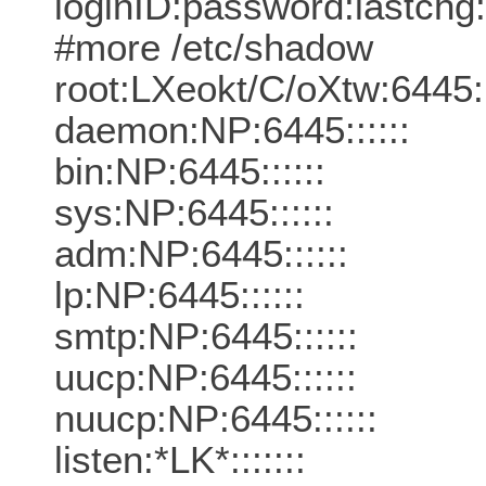
loginID:password:lastchg
#more /etc/shadow
root:LXeokt/C/oXtw:6445
daemon:NP:6445::::::
bin:NP:6445::::::
sys:NP:6445::::::
adm:NP:6445::::::
lp:NP:6445::::::
smtp:NP:6445::::::
uucp:NP:6445::::::
nuucp:NP:6445::::::
listen:*LK*:::::::