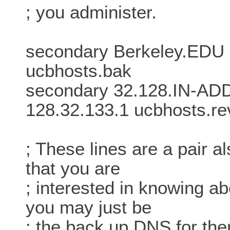
; you administer.
secondary Berkeley.EDU 
ucbhosts.bak
secondary 32.128.IN-AD
128.32.133.1 ucbhosts.re
; These lines are a pair 
that you are
; interested in knowing a
you may just be
; the back up DNS for th