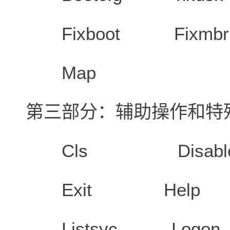
Fixboot Fixmb
Map
第三部分：辅助操作和特
Cls Disable
Exit Help c
Listsvc Logon