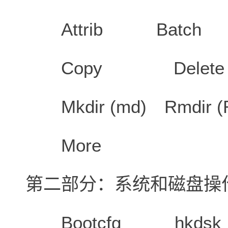
Attrib Batch 
Copy Delete (D
Mkdir (md) Rmdir
More
第二部分：系统和磁盘操
Bootcfg hkdsk 