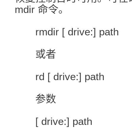
mdir 命令。
rmdir [ drive:] path
或者
rd [ drive:] path
参数
[ drive:] path