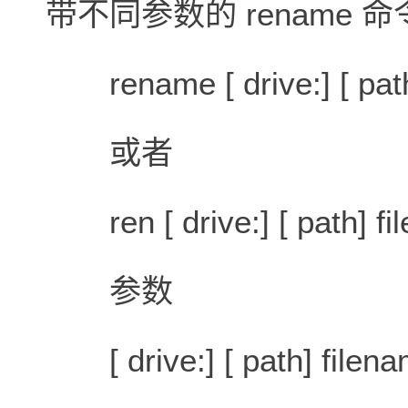
带不同参数的 rename 
rename [ drive:] [ path
或者
ren [ drive:] [ path] fi
参数
[ drive:] [ path] filen