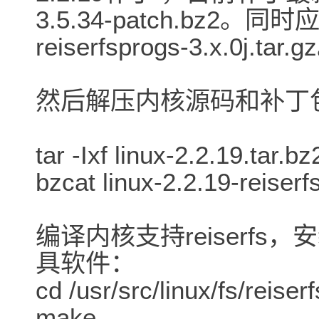
3.5.34-patch.bz2
reiserfsprogs-3.x.0j.tar.
然后解压内核源码和补丁包到/
tar -Ixf linux-2.2.19.tar.bz
bzcat linux-2.2.19-reiserf
编译内核支持reiserf
具软件：
cd /usr/src/linux/fs/reiserf
make