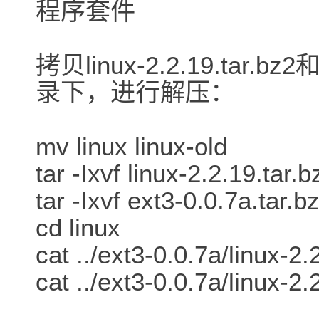
程序套件
拷贝linux-2.2.19.tar.bz2和
录下，进行解压：
mv linux linux-old
tar -Ixvf linux-2.2.19.tar.b
tar -Ixvf ext3-0.0.7a.tar.b
cd linux
cat ../ext3-0.0.7a/linux-2.
cat ../ext3-0.0.7a/linux-2.