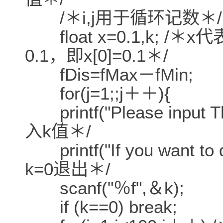
/＊i,j用于循环记数＊/
float x=0.1,k; /
0.1，即x[0]=0.1＊/
fDis=fMax－fMin;
for(j=1;;j＋＋){
printf("Please input Th
入k值＊/
printf("If you want to 
k=0退出＊/
scanf("％f",＆k);
if (k==0) break;