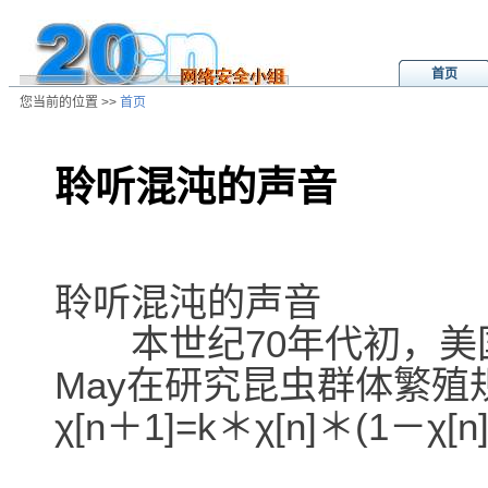
首页
您当前的位置 >>
首页
聆听混沌的声音
/ns/wz/sys/data/20040222101039.
聆听混沌的声音
本世纪70年代初，美国
May在研究昆虫群体繁
χ[n＋1]=k＊χ[n]＊(1－χ[n]