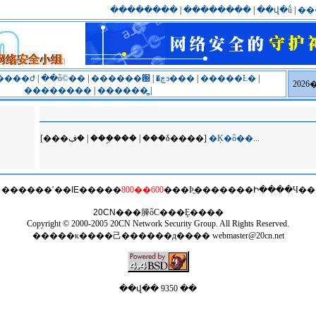
��������
|
��������
|
��վ�ṹ
|
��
����ժ
|
��ȫ©��
|
������԰
|
�ڿͽ���
|
�����Ŀ�
|
202
��������
|
������̳
|
[���ڣ� | ���ۣ��� | ���δ����]
�Ķ�ȫ��...
������ʹ��
IE
�����
800��600
���Ϸֱ�������Ի����Ч��
20CN
���簲ȫС���Ȩ����
Copyright © 2000-2005 20CN Network Security Group. All Rights Reserved.
�����κ����⼰������д����
webmaster@20cn.net
��վ�� 9350 ��