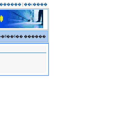
������
|
��ϵ����
6��8��6�� ������