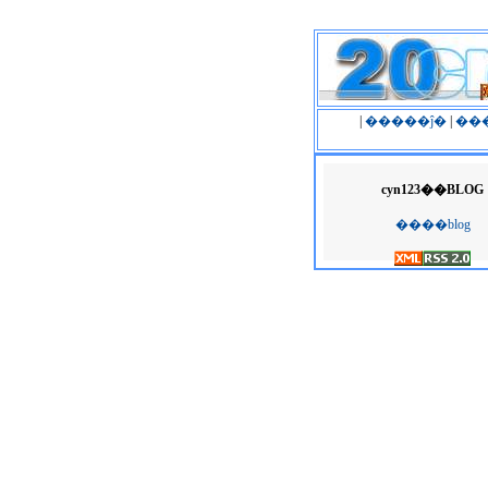
|
�����ĵ�
|
��
cyn123��BLOG
����blog