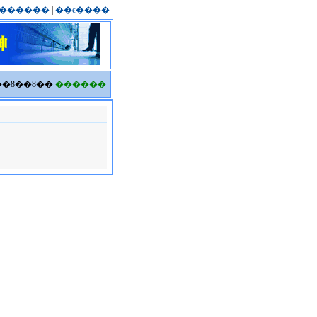
������
|
��ϵ����
6��8��8��
������