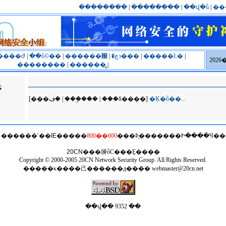
��������
|
��������
|
��վ�ṹ
|
��
����ժ
|
��ȫ©��
|
������԰
|
�ڿͽ���
|
�����Ŀ�
|
202
��������
|
������̳
|
G
[���ڣ� | ���ۣ��� | ���δ����]
�Ķ�ȫ��...
������ʹ��
IE
�����
800��600
���Ϸֱ�������Ի����Ч��
20CN
���簲ȫС���Ȩ����
Copyright © 2000-2005 20CN Network Security Group. All Rights Reserved.
�����κ����⼰������д����
webmaster@20cn.net
��վ�� 9352 ��