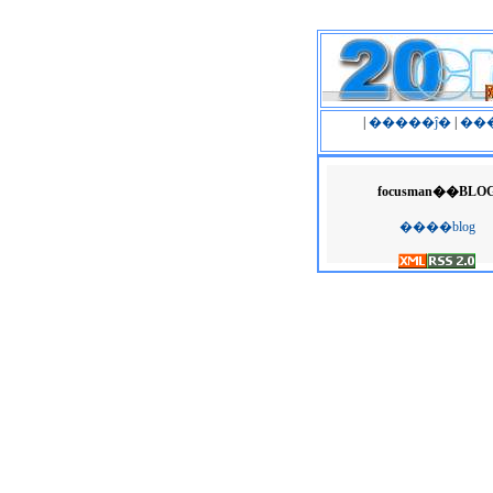
|
�����ĵ�
|
��
focusman��BLO
����blog