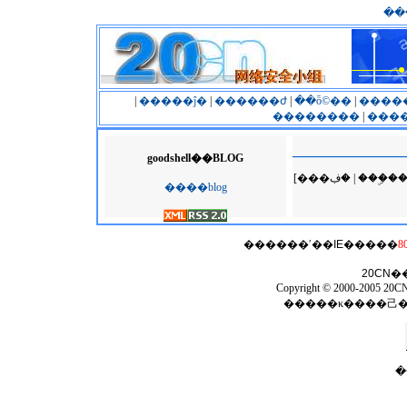
��
|
�����ĵ�
|
������ժ
|
��ȫ©��
|
����
��������
|
����
goodshell��BLOG
[���ڣ� | �
����blog
������ʹ��
IE
�����
8
20CN
�
Copyright © 2000-2005 20CN 
�����κ����⼰
�