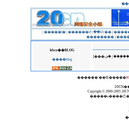
��
|
�����ĵ�
|
������ժ
|
��ȫ©��
|
����
��������
|
����
hfscx��BLOG
[���ڣ� | �
����blog
������ʹ��
IE
�����
8
20CN
�
Copyright © 2000-2005 20CN 
�����κ����⼰
�