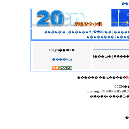
��
|
�����ĵ�
|
������ժ
|
��ȫ©��
|
����
��������
|
����
lijingxi��BLOG
[���ڣ� | �
����blog
������ʹ��
IE
�����
8
20CN
�
Copyright © 2000-2005 20CN 
�����κ����⼰
�