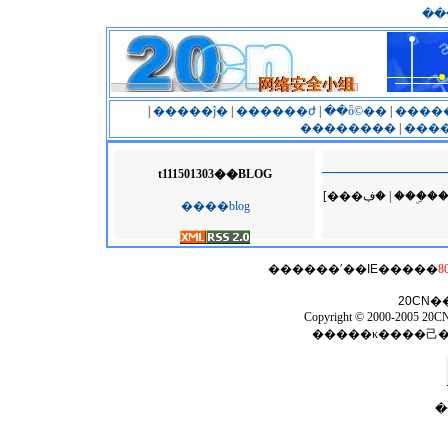
��
|
�����ĵ�
|
������ժ
|
��ȫ©��
|
����
��������
|
����
t111501303��BLOG
[���ڣ� | �
����blog
������ʹ��
IE
�����
8
20CN
�
Copyright © 2000-2005 20CN 
�����κ����⼰
�