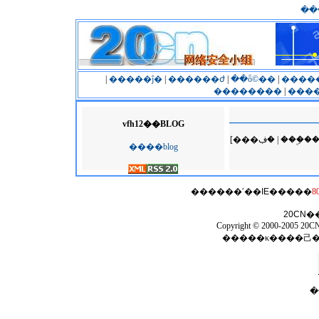
��
|
�����ĵ�
|
������ժ
|
��ȫ©��
|
����
��������
|
����
vfh12��BLOG
[���ڣ� | �
����blog
������ʹ��
IE
�����
8
20CN
�
Copyright © 2000-2005 20CN 
�����κ����⼰
�