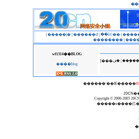
��
|
�����ĵ�
|
������ժ
|
��ȫ©��
|
����
��������
|
����
wf1314��BLOG
[���ڣ� | �
����blog
������ʹ��
IE
�����
8
20CN
�
Copyright © 2000-2005 20CN 
�����κ����⼰
�