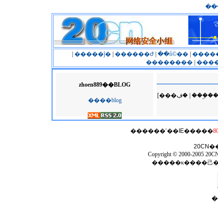
��
|
�����ĵ�
|
������ժ
|
��ȫ©��
|
����
��������
|
����
zhoen889��BLOG
[���ڣ� | �
����blog
������ʹ��
IE
�����
8
20CN
�
Copyright © 2000-2005 20CN 
�����κ����⼰
�