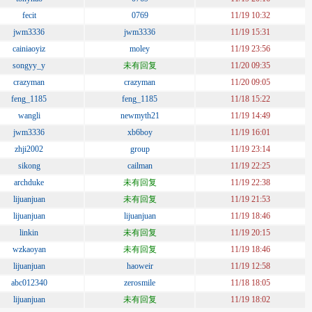
fecit
0769
11/19 10:32
jwm3336
jwm3336
11/19 15:31
cainiaoyiz
moley
11/19 23:56
songyy_y
未有回复
11/20 09:35
crazyman
crazyman
11/20 09:05
feng_1185
feng_1185
11/18 15:22
wangli
newmyth21
11/19 14:49
jwm3336
xb6boy
11/19 16:01
zhji2002
group
11/19 23:14
sikong
cailman
11/19 22:25
archduke
未有回复
11/19 22:38
lijuanjuan
未有回复
11/19 21:53
lijuanjuan
lijuanjuan
11/19 18:46
linkin
未有回复
11/19 20:15
wzkaoyan
未有回复
11/19 18:46
lijuanjuan
haoweir
11/19 12:58
abc012340
zerosmile
11/18 18:05
lijuanjuan
未有回复
11/19 18:02