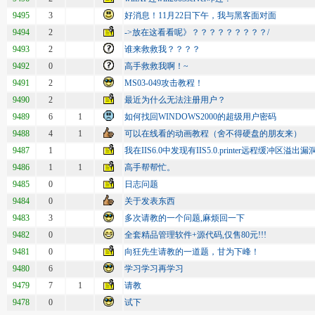
9495
3
好消息！11月22日下午，我与黑客面对面
9494
2
->放在这看看呢》？？？？？？？？？/
9493
2
谁来救救我？？？？
9492
0
高手救救我啊！~
9491
2
MS03-049攻击教程！
9490
2
最近为什么无法注册用户？
9489
6
1
如何找回WINDOWS2000的超级用户密码
9488
4
1
可以在线看的动画教程（舍不得硬盘的朋友来）
9487
1
我在IIS6.0中发现有IIS5.0.printer远程缓冲区溢出漏
9486
1
1
高手帮帮忙。
9485
0
日志问题
9484
0
关于发表东西
9483
3
多次请教的一个问题,麻烦回一下
9482
0
全套精品管理软件+源代码,仅售80元!!!
9481
0
向狂先生请教的一道题，甘为下峰！
9480
6
学习学习再学习
9479
7
1
请教
9478
0
试下