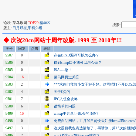
论坛: 菜鸟乐园
TOP20
精华区
搜索:
版主:
日月双星
,
甲科尔遂
◆ 庆祝20cn网站十周年改版. 1999 至 2010年!!!
序号
回复
点击
表情
9507
0
存在BIND漏洞可以怎么办？
9506
0
得到snmp口令我可以怎么做？
9505
0
ISA----急！
9504
16
菜鸟网页过关②
9503
2
***求你们救救小女子好不好。这网吧打不开DOS
9502
4
关于QQ的
9501
7
IPC入侵全攻略
9500
6
很简单的问题
9499
16
winxp中共享问题,会的顶啊?
9498
0
免费自助网站，11月20日前快去注册http://55nn.com/?u
9497
3
这次题目我也表达清楚了，再请教，第15次的捶胸
9496
2
winXP连win2003server咋连？