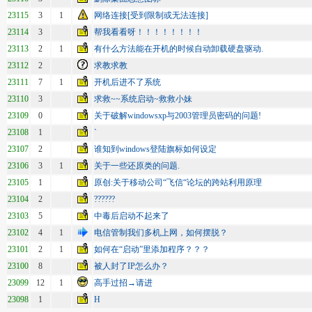
23115
3
1
网络连接[受到限制或无法连接]
23114
3
帮我看看呀！！！！！！！！
23113
2
1
有什么方法能在开机的时候自动卸载硬盘驱动.
23112
2
求教求教
23111
7
1
开机后进不了系统
23110
3
求救~~系统启动~救救小妹
23109
0
关于破解windowsxp与2003管理员密码的问题!
23108
1
`
23107
2
谁知到windows登陆旗标如何设定
23106
3
1
关于一些还原类的问题.
23105
1
原创:关于移动公司“飞信“论坛的跨站利用原理
23104
2
??????
23103
5
中毒后启动不起来了
23102
4
1
电信管制我们多机上网，如何摆脱？
23101
2
1
如何在“启动”里添加程序？？？
23100
8
被人封了IP怎么办？
23099
12
1
高手过招→请进
23098
1
H