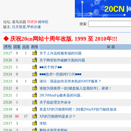
论坛: 菜鸟乐园
TOP20
精华区
搜索:
版主:
日月双星
,
甲科尔遂
◆ 庆祝20cn网站十周年改版. 1999 至 2010年!!!
序号
回复
点击
表情
标 题
23127
0
1
关于上兴远程服务端的问题
23126
0
关于网管软件破解方面的问题
23125
1
■■关于鸽子■■
23124
0
■■■急求!~挖掘鸡V2.05■■■
23123
6
1
请问：我该如何关闭本机的SMTP服务？
23122
0
谁能为我推荐一款[键盘输入监视软件]，谢谢！
23121
1
20CNMiniFtp服务器的问题..
23120
1
关于批处理文件命令
23119
4
算是XP的万能密码吧！[转载]WinXP技巧秘技放送
23118
86
17
XP的万能密码是多少？
23117
3
求助
23116
3
删除桌面恶意图标