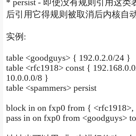
* persist - 即使没有规
后引用它得规则被取消后内核自
实例:
table <goodguys> { 192.0.2.0/24 }
table <rfc1918> const { 192.168.0.0/
10.0.0.0/8 }
table <spammers> persist
block in on fxp0 from { <rfc1918>,
pass in on fxp0 from <goodguys> t