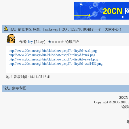
论坛: 病毒专区 标题: 【milkeway】QQ：1225780196骗子一个！大家小心！
作者:
liey
论坛用户
[liey]
http://www.20cn.net/cgi-bin/club/showpic.pl?u=liey&f=wa1.png
http://www.20cn.net/cgi-bin/club/showpic.pl?u=liey&f=re4.png
http://www.20cn.net/cgi-bin/club/showpic.pl?u=liey&f=awe1.png
http://www.20cn.net/cgi-bin/club/showpic.pl?u=liey&f=asd1432.png
地主 发表时间: 14-11-05 16:41
论坛: 病毒专区
20CN
Copyright © 2000-2010 2
论坛
粤