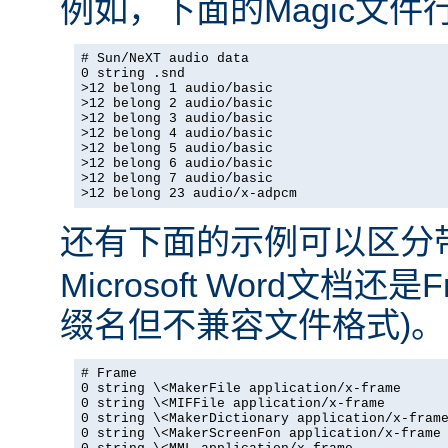
例如，下面的Magic文
# Sun/NeXT audio data

0 string .snd

>12 belong 1 audio/basic

>12 belong 2 audio/basic

>12 belong 3 audio/basic

>12 belong 4 audio/basic

>12 belong 5 audio/basic

>12 belong 6 audio/basic

>12 belong 7 audio/basic

>12 belong 23 audio/x-adpcm
还有下面的示例可以区分
Microsoft Word文档还
缀名但不兼容文件格式)。
# Frame

0 string \<MakerFile application/x-frame

0 string \<MIFFile application/x-frame

0 string \<MakerDictionary application/x-frame
0 string \<MakerScreenFon application/x-frame
