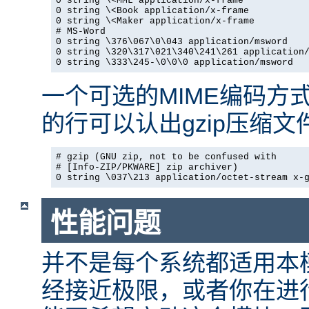
0 string \<MML application/x-frame

0 string \<Book application/x-frame

0 string \<Maker application/x-frame

# MS-Word

0 string \376\067\0\043 application/msword

0 string \320\317\021\340\241\261 application/
0 string \333\245-\0\0\0 application/msword
一个可选的MIME编码方
的行可以认出gzip压缩
# gzip (GNU zip, not to be confused with

# [Info-ZIP/PKWARE] zip archiver)

0 string \037\213 application/octet-stream x-
性能问题
并不是每个系统都适用本
经接近极限，或者你在进