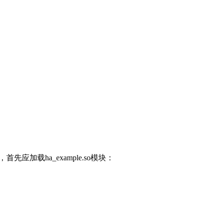
，首先应加载
ha_example.so
模块：