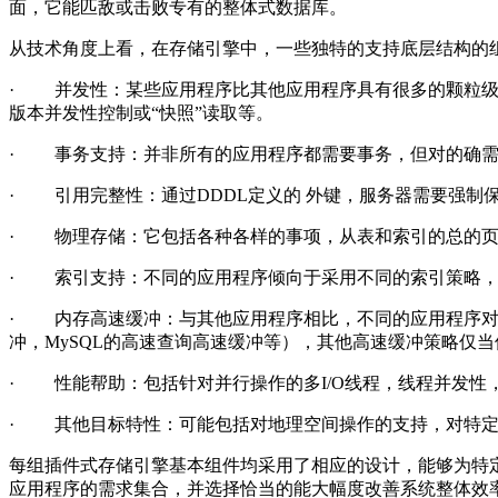
面，它能匹敌或击败专有的整体式数据库。
从技术角度上看，在存储引擎中，一些独特的支持底层结构的
·
并发性：
某些应用程序比其他应用程序具有很多的颗粒
版本并发性控制或“快照”读取等。
·
事务支持：并非所有的应用程序都需要事务，但对的确
·
引用完整性：
通过
DDDL
定义的 外键，服务器需要强制
·
物理存储：它包括各种各样的事项，从表和索引的总的
·
索引支持：不同的应用程序
倾向于采用不同的索引策略
·
内存高速缓冲：与其他应用程序相比，不同的应用程序
冲，
MySQL
的高速查询高速缓冲等），其他高速缓冲策略仅当
·
性能帮助：
包括针对并行操作的多
I/O
线程，线程并发性
·
其他目标特性：
可能包括对地理空间操作的支持，对特
每组插件式存储引擎基本组件均采用了相应的设计，能够为特
应用程序的需求集合，并选择恰当的能大幅度改善系统整体效