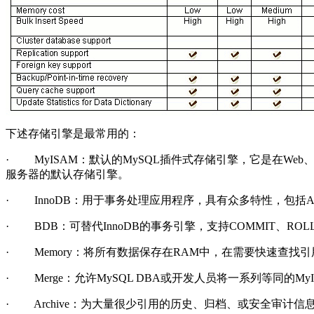
下述存储引擎是最常用的：
·
MyISAM
：默认的
MySQL
插件式存储引擎，它是在
Web
服务器的默认存储引擎。
·
InnoDB
：用于事务处理应用程序，具有众多特性，包括
A
·
BDB
：可替代
InnoDB
的事务引擎，支持
COMMIT
、
ROL
·
Memory
：将所有数据保存在
RAM
中，在需要快速查找引
·
Merge
：允许
MySQL DBA
或开发人员将一系列等同的
My
·
Archive
：为大量很少引用的历史、归档、或安全审计信