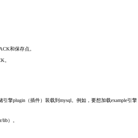
ACK
和保存点。
CK
。
储引擎
plugin
（插件）装载到
mysql
。例如，要想加载
example
引擎
r/lib
）。