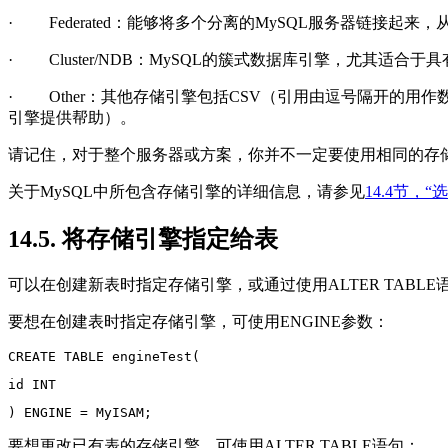
·
Federated
：能够将多个分离的
MySQL
服务器链接起来，
·
Cluster/NDB
：
MySQL
的簇式数据库引擎，尤其适合于具
·
Other
：其他存储引擎包括
CSV
（引用由逗号隔开的用作
引擎提供帮助）。
请记住，对于整个服务器或方案，你并不一定要使用相同的存
关于
MySQL
中所包含存储引擎的详细信息，请参见
14.4节，
14.5. 将存储引擎指定给表
可以在创建新表时指定存储引擎，或通过使用
ALTER TABLE
要想在创建表时指定存储引擎，可使用
ENGINE
参数：
CREATE TABLE engineTest(
id INT
) ENGINE = MyISAM;
要想更改已有表的存储引擎，可使用
ALTER TABLE
语句：