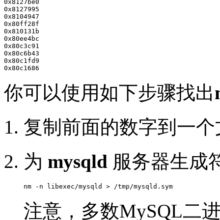
0x8127be0

0x8127995

0x8104947

0x80ff28f

0x810131b

0x80ee4bc

0x80c3c91

0x80c6b43

0x80c1fd9

你可以使用如下步骤找出
复制前面的数字到一个文件，
为
mysqld
服务器生成
注意，多数MySQL二进制