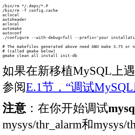
/bin/rm */.deps/*.P

/bin/rm -f config.cache

aclocal

autoheader

aclocal

automake

autoconf

./configure --with-debug=full --prefix='your installati
# The makefiles generated above need GNU make 3.75 or n
# (called gmake below)

如果在新移植MySQL上
参阅
E.1节，“调试MySQ
注意
：在你开始调试
mysq
mysys/thr_alarm
和
mysys/t