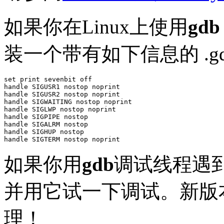
如果你在Linux上使用
gdb
装一个带有如下信息的 .g
set print sevenbit off

handle SIGUSR1 nostop noprint

handle SIGUSR2 nostop noprint

handle SIGWAITING nostop noprint

handle SIGLWP nostop noprint

handle SIGPIPE nostop

handle SIGALRM nostop

handle SIGHUP nostop

如果你用
gdb
调试线程遇到
并用它试一下调试。新版
理！