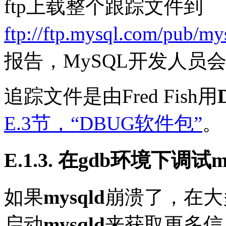
ftp上载整个跟踪文件到
ftp://ftp.mysql.com/pub/my
报告，MySQL开发人员
追踪文件是由Fred Fish用
E.3节，“DBUG软件包”
。
E.1.3. 在
gdb
环境下调试
m
如果
mysqld
崩溃了，在大
启动
mysqld
来获取更多信