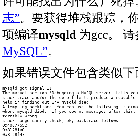
许可能找出为什么）死掉
志”
。要获得堆栈跟踪，你不能用-f
项编译
mysqld
为gcc。 
MySQL”
。
如果错误文件包含类似下
mysqld got signal 11;

The manual section 'Debugging a MySQL server' tells you
stack trace and/or the core file to produce a readable 
help in finding out why mysqld died

Attempting backtrace. You can use the following informa
where mysqld died.  If you see no messages after this, 
terribly wrong...

stack range sanity check, ok, backtrace follows

0x40077552

0x81281a0

0x8128f47
