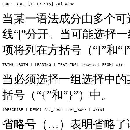
DROP TABLE [IF EXISTS] 
tbl_name
当某一语法成分由多个可
线“|”分开。当可能选择
项将列在方括号（“[”和“]
TRIM([[BOTH | LEADING | TRAILING] [
remstr
] FROM] 
str
)
当必须选择一组选择中的
括号（“
{
”和“
}
”）中。
{DESCRIBE | DESC} 
tbl_name
 [
col_name
 | 
wild
]
省略号（
…
）表明省略了