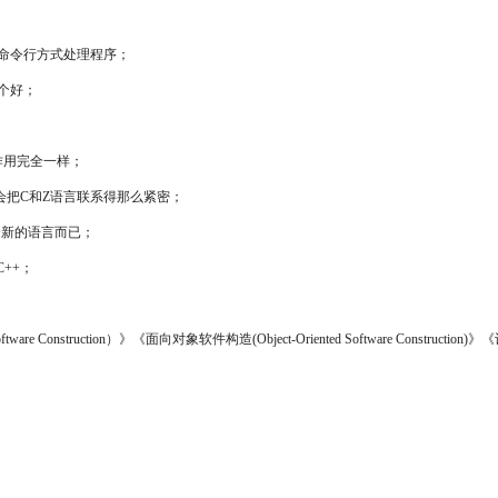
用命令行方式处理程序；
哪个好；
作用完全一样；
不会把C和Z语言联系得那么紧密；
全新的语言而已；
C++；
e Construction）》《面向对象软件构造(Object-Oriented Software Construction)》《设