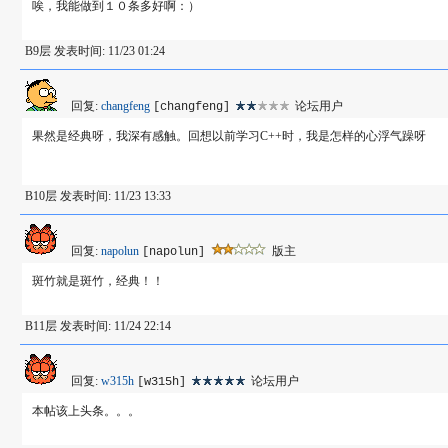
唉，我能做到１０条多好啊：）
B9层 发表时间: 11/23 01:24
回复:
changfeng
论坛用户
[changfeng]
果然是经典呀，我深有感触。回想以前学习C++时，我是怎样的心浮气躁呀
B10层 发表时间: 11/23 13:33
回复:
napolun
版主
[napolun]
斑竹就是斑竹，经典！！
B11层 发表时间: 11/24 22:14
回复:
w315h
论坛用户
[w315h]
本帖该上头条。。。