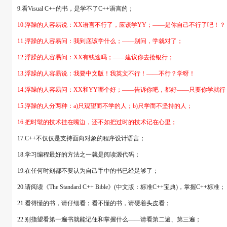
9.看Visual C++的书，是学不了C++语言的；
10.浮躁的人容易说：XX语言不行了，应该学YY；――是你自己不行了吧！？
11.浮躁的人容易问：我到底该学什么；――别问，学就对了；
12.浮躁的人容易问：XX有钱途吗；――建议你去抢银行；
13.浮躁的人容易说：我要中文版！我英文不行！――不行？学呀！
14.浮躁的人容易问：XX和YY哪个好；――告诉你吧，都好――只要你学就
15.浮躁的人分两种：a)只观望而不学的人；b)只学而不坚持的人；
16.把时髦的技术挂在嘴边，还不如把过时的技术记在心里；
17.C++不仅仅是支持面向对象的程序设计语言；
18.学习编程最好的方法之一就是阅读源代码；
19.在任何时刻都不要认为自己手中的书已经足够了；
20.请阅读《The Standard C++ Bible》(中文版：标准C++宝典)，掌握C++标准；
21.看得懂的书，请仔细看；看不懂的书，请硬着头皮看；
22.别指望看第一遍书就能记住和掌握什么――请看第二遍、第三遍；