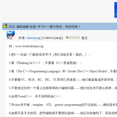
论坛: 编程破解 标题: 学习C++要注意的，绝对经典！
作者:
cimsxiyang
版主
[cimsxiyang]
转：www.freebsdchina.org
1.把C++当成一门新的语言学习（和C没啥关系！真的。）；
2.看《Thinking In C++》，不要看《C++变成死相》；
3.看《The C++ Programming Language》和《Inside The C++ Obje
4.不要被VC、BCB、BC、MC、TC等词汇所迷惑――他们都是集成开发环
5.不要放过任何一个看上去很简单的小编程问题――他们往往并不那么简单，
6.会用Visual C++，并不说明你会C++；
7.学class并不难，template、STL、generic programming也不过如
8.如果不是天才的话，想学编程就不要想玩游戏――你以为你做到了，其实你的