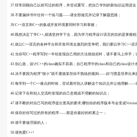
37.经常回顾自己以前写过的程序，并尝试重写，把自己学到的新知识运用进去
38.不要漏掉书中任何一个练习题――请全部做完并记录下解题思路；
39.C++语言和C++的集成开发环境要同时学习和掌握；
40.既然决定了学C++,就请坚持学下去，因为学习程序设计语言的目的是掌
41.就让C++语言的各种平台和开发环境去激烈的竞争吧，我们要以学习C++
42.当你写C++程序写到一半却发现自己用的方法很拙劣时，请不要马上停手
43.别心急，设计C++的class确实不容易；自己程序中的class和自己的cla
44.决不要因为程序“很小”就不遵循某些你不熟练的规则――好习惯是培养出
45.每学到一个C++难点的时候，尝试着对别人讲解这个知识点并让他理解―
46.记录下在和别人交流时发现的自己忽视或不理解的知识点；
47.请不断的对自己写的程序提出更高的要求,哪怕你的程序版本号会变成Version 1
48.保存好你写过的所有的程序――那是你最好的积累之一；
49.请不要做浮躁的人；
50.请热爱C++!