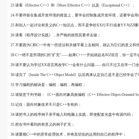
23.请看《Effective C++》和《More Effective C++》以及《Exceptional C++》；
24.不要停留在集成开发环境的摇篮上，要学会控制集成开发环境，还要学会
25.和别人一起讨论有意义的C++知识点，而不是争吵XX行不行或者YY与ZZ
26.请看《程序设计实践》，并严格的按照其要求去做；
27.不要因为C和C++中有一些语法和关键字看上去相同，就认为它们的意义和
28.C++绝不是所谓的C的“扩充”――如果C++一开始就起名叫Z语言，你一定
29.请不要认为学过XX语言再改学C++会有什么问题――你只不过又在学一门
30.读完了《Inside The C++ Object Model》以后再来认定自己是不是已经学会了
31.学习编程的秘诀是：编程，编程，再编程；
32.请留意下列书籍：《C++面向对象高效编程（C++ Effective Object-Oriented Softwar
33.记住：面向对象技术不只是C++专有的；
34.请把书上的程序例子亲手输入到电脑上实践，即使配套光盘中有源代码；
35.把在书中看到的有意义的例子扩充；
36.请重视C++中的异常处理技术，并将其切实的运用到自己的程序中；