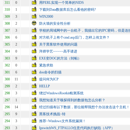
311
0
用PERL实现一个简单的NIDS
310
1
下载到Data数据库后怎么看他的密码?
309
3
WIN2000
308
2
防火墙的安全性分析
307
3
学校的局域网中的一台机子，我描出它的IPC密码，但是连
306
6
对方机子上有个cmd.asp后门，怎样上传文件？
305
2
关于黑客软件使用的问题
304
0
拜师学艺~~~~~高手请进
303
9
EXE变DOC的方法（转帖）
302
0
紧急求助
301
6
dos命令的扫描
300
11
提问何为ICP
299
2
HELLP
298
3
绕过WindowsRootkit检测系统
297
1
我想知道关于嗅探得到的数据包怎么分析？
296
14
经过扫描有以下数据，那位能帮我想个办法攻击这个主机！
295
9
黑客技术挑战~转
294
3
推荐~Windows文件系统漏洞！
293
3
IpswitchWS_FTPALLO任意代码执行缺陷（APP）