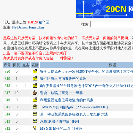
论坛: 黑客进阶
TOP20
精华区
搜索:
版主:
NetDemon
,
TomyChen
黑客进阶只接受对某一技术问题作出讨论的帖子，不接受对某一问题的简单提问。
果，或是已经得出明确结论发表上来与大家共享。技术范围方面必须直接涉及安全
有且拥有者在意愿上不愿意与你共享的数据。或在网络上通过技术手段对他人机器
忠告：请不要回复不符合以上规则的帖子
拜师及付费拜师或者付费入侵帖，一律删除！
序号
回复
点击
表情
标 题
320
0
安全天使原创：记一次对20NT安全小组的渗透测试！本文作者：
319
1
缓冲区溢出与病毒攻击的原理
318
4
1
6台服务器被56台服务器进行DDOS攻击有什么方法防住对
317
10
引诱、欺骗并研究一个黑客
316
0
利用监视点定位导致溢出的代码点
315
0
JAVAJVM的内部结构（ZZwatercloudBLOG）
314
0
另一种获取系统服务描述表入口地址的方法
313
0
冰狐1K浪子微型后门[好]
312
0
MS又出超强的工具了[推荐]