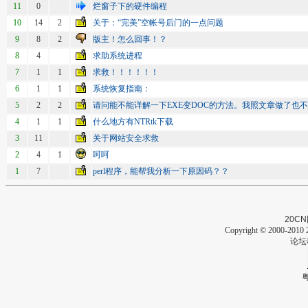
11
0
烂窗子下的硬件编程
10
14
2
关于：“完美”空帐号后门的一点问题
9
8
2
版主！怎么回事！？
8
4
求助系统进程
7
1
1
求救！！！！！！
6
1
1
系统恢复指南：
5
2
2
请问能不能详解一下EXE变DOC的方法。我照文章做了也
4
1
1
什么地方有NTRtk下载
3
11
关于网站安全求救
2
4
1
呵呵
1
7
perl程序，能帮我分析一下原因码？？
20CN
Copyright © 2000-2010 2
论坛
粤