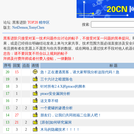
论坛: 黑客进阶
TOP20
精华区
搜索:
版主:
NetDemon
,
TomyChen
黑客进阶只接受对某一技术问题作出讨论的帖子，不接受对某一问题的简单提问。
果，或是已经得出明确结论发表上来与大家共享。技术范围方面必须直接涉及安全
有且拥有者在意愿上不愿意与你共享的数据。或在网络上通过技术手段对他人机器
忠告：请不要回复不符合以上规则的帖子
拜师及付费拜师或者付费入侵帖，一律删除！
序号
回复
点击
表情
标 题
20
15
急！正在遭遇黑客，请大家帮我分析这段代码！急
19
9
三十六计之暗渡陈仓
18
3
针对所有2.4.X的ptrace的脚本
17
1
ptrace安全漏洞分析
16
7
这文章不错
15
2
2
一个蜜罐的渗透分析
14
27
朋友们，让我们共同祝福二位新人吧！
13
21
2
[原创]如何研究漏洞
12
3
2
木马的隐藏技术！！！！