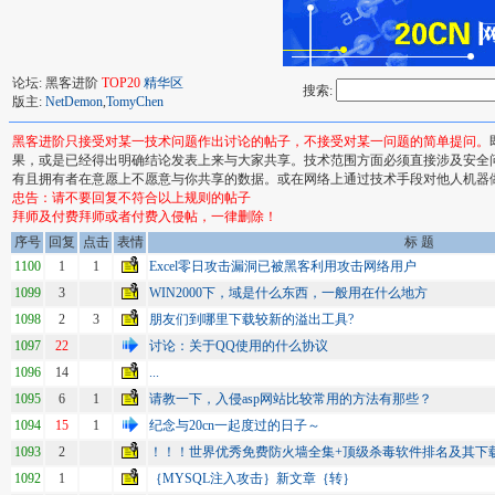
论坛: 黑客进阶
TOP20
精华区
搜索:
版主:
NetDemon
,
TomyChen
黑客进阶只接受对某一技术问题作出讨论的帖子，不接受对某一问题的简单提问。
果，或是已经得出明确结论发表上来与大家共享。技术范围方面必须直接涉及安全
有且拥有者在意愿上不愿意与你共享的数据。或在网络上通过技术手段对他人机器
忠告：请不要回复不符合以上规则的帖子
拜师及付费拜师或者付费入侵帖，一律删除！
序号
回复
点击
表情
标 题
1100
1
1
Excel零日攻击漏洞已被黑客利用攻击网络用户
1099
3
WIN2000下，域是什么东西，一般用在什么地方
1098
2
3
朋友们到哪里下载较新的溢出工具?
1097
22
讨论：关于QQ使用的什么协议
1096
14
...
1095
6
1
请教一下，入侵asp网站比较常用的方法有那些？
1094
15
1
纪念与20cn一起度过的日子～
1093
2
！！！世界优秀免费防火墙全集+顶级杀毒软件排名及其下
1092
1
｛MYSQL注入攻击｝新文章｛转｝