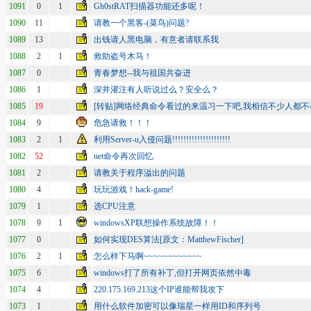
1091
0
1
Gh0stRAT扫描器功能还多呢！
1090
11
请教一个黑客-(菜鸟)问题?
1089
13
出钱请人黑电脑，有意者请联系我
1088
2
1
救助盗号木马！
1087
0
青春梦想--我与祖国共奋进
1086
1
深井灌注有人听说过么？安全么？
1085
19
[转贴]网络经典命令看过的来温习一下吧,我相信不少人都
1084
9
危急请救！！！
1083
2
1
利用Server-u入侵问题!!!!!!!!!!!!!!!!!!!!!
1082
52
net命令再次回忆
1081
2
请教关于程序溢出的问题
1080
4
玩玩游戏！hack-game!
1079
1
选CPU注意
1078
9
1
windowsXP联想操作系统故障！！
1077
0
如何实现DES算法[原文：MatthewFischer]
1076
2
1
怎么样下马啊~~~~~~~~~~~~
1075
6
windows打了所有补丁,但打开网页依然中毒
1074
4
220.175.169.213这个IP谁能帮我攻下
1073
1
用什么软件加密可以像瑞星一样用ID和序列号