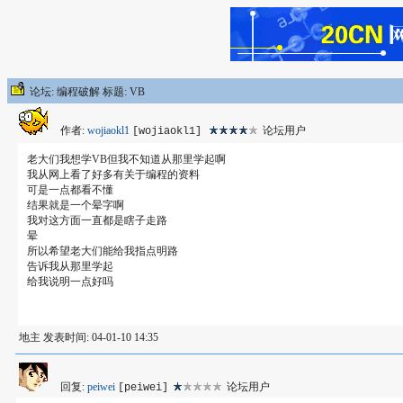
论坛: 编程破解 标题: VB
作者:
wojiaokl1
论坛用户
[wojiaokl1]
老大们我想学VB但我不知道从那里学起啊
我从网上看了好多有关于编程的资料
可是一点都看不懂
结果就是一个晕字啊
我对这方面一直都是瞎子走路
晕
所以希望老大们能给我指点明路
告诉我从那里学起
给我说明一点好吗
地主 发表时间: 04-01-10 14:35
回复:
peiwei
论坛用户
[peiwei]