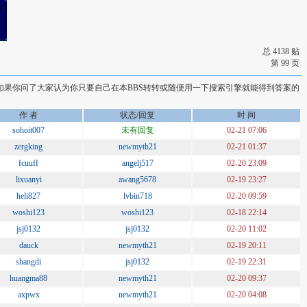
总 4138 贴
第 99 页
 如果你问了大家认为你只要自己在本BBS转转或随便用一下搜索引擎就能得到答案的
作 者
状态/回复
时 间
sohoit007
未有回复
02-21 07:06
zergking
newmyth21
02-21 01:37
fcuuff
angelj517
02-20 23:09
lixuanyi
awang5678
02-19 23:27
heli827
lvbin718
02-20 09:59
woshi123
woshi123
02-18 22:14
jsj0132
jsj0132
02-20 11:02
dauck
newmyth21
02-19 20:11
shangdi
jsj0132
02-19 22:31
huangma88
newmyth21
02-20 09:37
axpwx
newmyth21
02-20 04:08