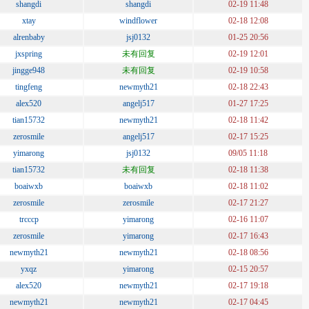
shangdi
shangdi
02-19 11:48
xtay
windflower
02-18 12:08
alrenbaby
jsj0132
01-25 20:56
jxspring
未有回复
02-19 12:01
jingge948
未有回复
02-19 10:58
tingfeng
newmyth21
02-18 22:43
alex520
angelj517
01-27 17:25
tian15732
newmyth21
02-18 11:42
zerosmile
angelj517
02-17 15:25
yimarong
jsj0132
09/05 11:18
tian15732
未有回复
02-18 11:38
boaiwxb
boaiwxb
02-18 11:02
zerosmile
zerosmile
02-17 21:27
trcccp
yimarong
02-16 11:07
zerosmile
yimarong
02-17 16:43
newmyth21
newmyth21
02-18 08:56
yxqz
yimarong
02-15 20:57
alex520
newmyth21
02-17 19:18
newmyth21
newmyth21
02-17 04:45