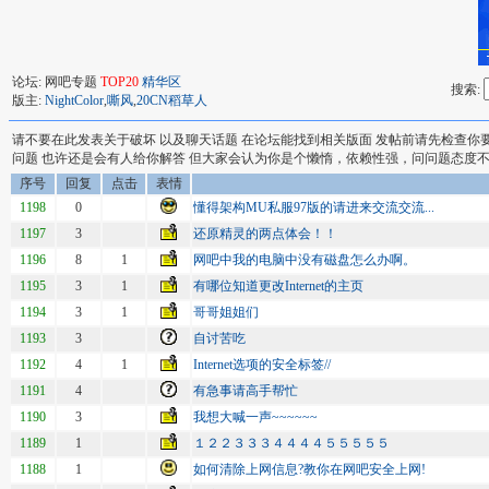
论坛: 网吧专题
TOP20
精华区
搜索:
版主:
NightColor
,
嘶风
,
20CN稻草人
请不要在此发表关于破坏 以及聊天话题 在论坛能找到相关版面 发帖前请先检查你
问题 也许还是会有人给你解答 但大家会认为你是个懒惰，依赖性强，问问题态度不端
序号
回复
点击
表情
1198
0
懂得架构MU私服97版的请进来交流交流...
1197
3
还原精灵的两点体会！！
1196
8
1
网吧中我的电脑中没有磁盘怎么办啊。
1195
3
1
有哪位知道更改Internet的主页
1194
3
1
哥哥姐姐们
1193
3
自讨苦吃
1192
4
1
Internet选项的安全标签//
1191
4
有急事请高手帮忙
1190
3
我想大喊一声~~~~~~
1189
1
１２２３３３４４４４５５５５５
1188
1
如何清除上网信息?教你在网吧安全上网!