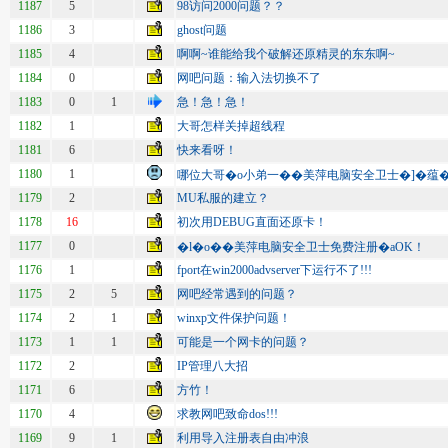
1187
5
98访问2000问题？？
1186
3
ghost问题
1185
4
啊啊~谁能给我个破解还原精灵的东东啊~
1184
0
网吧问题：输入法切换不了
1183
0
1
急！急！急！
1182
1
大哥怎样关掉超线程
1181
6
快来看呀！
1180
1
哪位大哥�o小弟一��美萍电脑安全卫士�]�蕴
1179
2
MU私服的建立？
1178
16
初次用DEBUG直面还原卡！
1177
0
�l�o��美萍电脑安全卫士免费注册�aOK！
1176
1
fport在win2000advserver下运行不了!!!
1175
2
5
网吧经常遇到的问题？
1174
2
1
winxp文件保护问题！
1173
1
1
可能是一个网卡的问题？
1172
2
IP管理八大招
1171
6
方竹！
1170
4
求教网吧致命dos!!!
1169
9
1
利用导入注册表自由冲浪