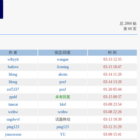
总 2866 贴
第 60 页
作 者
状态/回复
时 间
wlbyyh
wangan
03-13 12:35
bailove
Aoming
03-13 18:47
lilong
abctm
03-14 11:20
lilong
psxf
03-14 13:20
zxf5337
psxf
01-26 05:44
ppdd
未有回复
03-15 00:37
tiancai
Idof
03-09 23:54
weihw
weihw
03-08 22:26
sngdwvf
话题终结
03-13 19:39
ping123
ping123
03-12 21:29
yuncocoon
YU
03-09 15:41