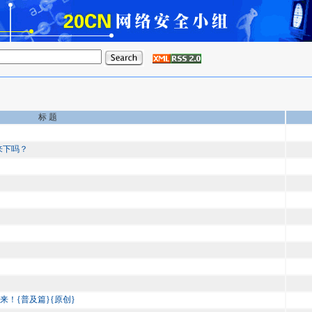
标 题
来下吗？
来！{普及篇}{原创}