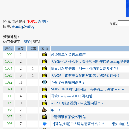
论坛: 网站建设
TOP20
精华区
搜索:
版主:
Aoming
,
NetFog
资源导航
： ...
热门关键字
：
SEO
| SEM
序号
回复
点击
表情
1096
2
1
超级简单的留言本程序
1095
2
大家说说为什么啊，关于数据库连接的aoming能进
1094
2
1
请日月双星进来，问一下你的主页是多少？》
1093
3
1
大家好，谁有主页帮助写出来，我好做链接！
1092
11
->有没有免费的论谈？
1091
0
1
SERV-UFTP站点的问题，高手请进，谢谢～～～
1090
4
寻求Frontpage2000下再地址~
1089
0
win2003服务器的odbc设置问题？？
1088
2
1
哈！！！
1087
2
1
->请问谁有架设A3网站
1086
7
->[建站指南]个人建站需要什么？？――想知道的进