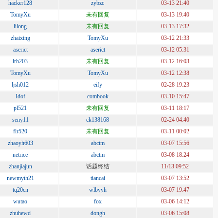
hacker128
zybzc
03-13 21:40
TomyXu
未有回复
03-13 19:40
lilong
未有回复
03-13 17:32
zhaixing
TomyXu
03-12 21:33
aserict
aserict
03-12 05:31
lrh203
未有回复
03-12 16:03
TomyXu
TomyXu
03-12 12:38
ljsh012
eify
02-28 19:23
Idof
combook
03-10 15:47
pl521
未有回复
03-11 18:17
seny11
ck138168
02-24 04:40
flr520
未有回复
03-11 00:02
zhaoyh603
abctm
03-07 15:56
netrice
abctm
03-08 18:24
zhanjiajun
话题终结
11/13 09:52
newmyth21
tiancai
03-07 13:52
tq20cn
wlbyyh
03-07 19:47
wutao
fox
03-06 14:12
zhuhewd
dongh
03-06 15:08