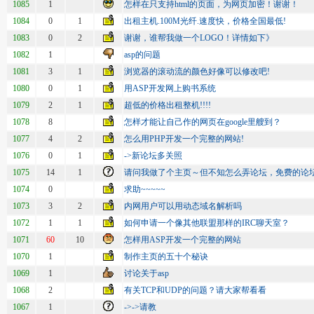
1085
1
怎样在只支持html的页面，为网页加密！谢谢！
1084
0
1
出租主机.100M光纤.速度快，价格全国最低!
1083
0
2
谢谢，谁帮我做一个LOGO！详情如下》
1082
1
asp的问题
1081
3
1
浏览器的滚动流的颜色好像可以修改吧!
1080
0
1
用ASP开发网上购书系统
1079
2
1
超低的价格出租整机!!!!
1078
8
怎样才能让自己作的网页在google里艘到？
1077
4
2
怎么用PHP开发一个完整的网站!
1076
0
1
->新论坛多关照
1075
14
1
请问我做了个主页～但不知怎么弄论坛，免费的论
1074
0
求助~~~~~
1073
3
2
内网用户可以用动态域名解析吗
1072
1
1
如何申请一个像其他联盟那样的IRC聊天室？
1071
60
10
怎样用ASP开发一个完整的网站
1070
1
制作主页的五十个秘诀
1069
1
讨论关于asp
1068
2
有关TCP和UDP的问题？请大家帮看看
1067
1
->->请教