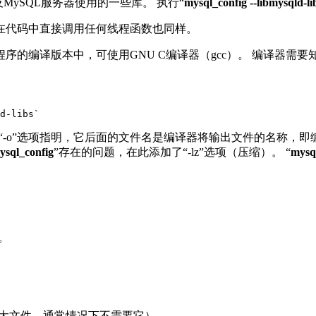
库以及MySQL服务器使用的一些库。
执行“
mysql_config --libmysqld-li
在代码中直接调用任何线程函数也同样。
程序的编译版本中，可使用GNU C编译器（
gcc
）。 编译器需要
d-libs`
“
-o
”选项指明，它后面的文件名是编译器将输出文件的名称，即
ysql_config
”存在的问题，在此添加了“
-lz
”选项（压缩）。 “
mysq
。
持大文件，通常情况下不需要它）。