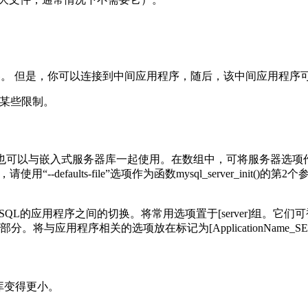
务器。 但是，你可以连接到中间应用程序，随后，该中间应用程
改某些限制。
也可以与嵌入式服务器库一起使用。在数组中，可将服务器选项
，请使用“
--defaults-file
”
选项作为函数
mysql_server_init()
的第
2
个
SQL
的应用程序之间的切换。将常用选项置于
[server]
组。它们可
部分。将与应用程序相关的选项放在
标记为
[ApplicationName_S
库变得更小。