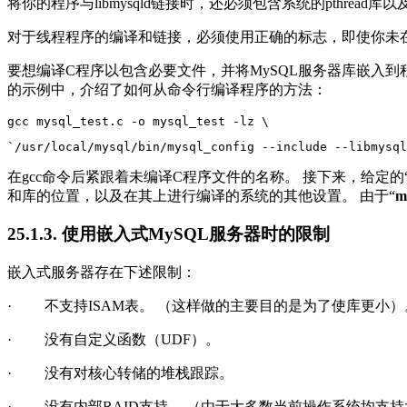
将你的程序与
libmysqld链接时，还必须包含系统的pthread
对于线程程序的编译和链接，必须使用正确的标志，即使你未
要想编译C程序以包含必要文件，并将MySQL服务器库嵌入到
的示例中，介绍了如何从命令行编译程序的方法：
gcc mysql_test.c -o mysql_test -lz \
`/usr/local/mysql/bin/mysql_config --include --libmysql
在gcc命令后紧跟着未编译C程序文件的名称。 接下来，给定的
和库的位置，以及在其上进行编译的系统的其他设置。 由于“
m
25.1.3. 使用嵌入式MySQL服务器时的限制
嵌入式服务器存在下述限制：
·
不支持
ISAM表。
（这样做的主要目的是为了使库更小）
·
没有自定义函数（UDF）。
·
没有对核心转储的堆栈跟踪。
·
没有内部RAID支持。 （由于大多数当前操作系统均支