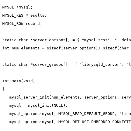
MYSQL *mysql;
MYSQL_RES *results;
MYSQL_ROW record;
static char *server_options[] = { "mysql_test", "--def
int num_elements = sizeof(server_options)/ sizeof(char 
static char *server_groups[] = { "libmysqld_server", "l
int main(void)
{
   mysql_server_init(num_elements, server_options, serv
   mysql = mysql_init(NULL);
   mysql_options(mysql, MYSQL_READ_DEFAULT_GROUP, "libm
   mysql_options(mysql, MYSQL_OPT_USE_EMBEDDED_CONNECTI