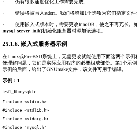
·
仍有很多速度优化工作需要完成。
·
错误将被写入
stderr
。我们将增加
1
个选项为它们指定文件
·
使用嵌入式版本时，需要更改
InnoDB
，使之不再冗长。
mysql_server_init()
初始化服务器时添加该选项。
25.1.6. 嵌入式服务器示例
在
Linux
或
FreeBSD
系统上，无需更改就能使用下面这两个示例
便理解问题，它们是实际应用程序的必要组成部份。第
1
个示例
示例的后面，给出了
GNUmake
文件，该文件可用于编译。
示例：
1
test1_libmysqld.c
#include <stdio.h>
#include <stdlib.h>
#include <stdarg.h>
#include "mysql.h"