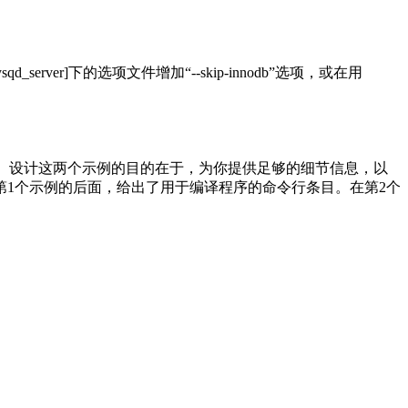
ysqd_server]
下的选项文件增加
“
--skip-innodb”
选项，或在用
。设计这两个示例的目的在于，为你提供足够的细节信息，以
第
1
个示例的后面，给出了用于编译程序的命令行条目。在第
2
个