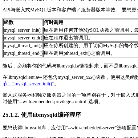
API与嵌入式MySQL版本和客户端／服务器版本等效。 要
函数
何时调用
mysql_server_init()
应在调用任何其他MySQL函数之前调用，
mysql_server_end()
应在程序退出前调用。
mysql_thread_init()
应在你所创建的、用于访问MySQL的每个
mysql_thread_end()
应在调用
pthread_exit()之前调用。
随后，必须将你的代码与
libmysqld.a链接起来，而不是libmysqlcli
在
libmysqlclient.a中还包含mysql_server_
xxx
()
函数，使用这类函
节，“mysql_server_init()”
。
嵌入式服务器和独立服务器之间的一项差别在于，对于嵌入式服
时使用“
--with-embedded-privilege-control
”选项。
25.1.2. 使用libmysqld编译程序
要想获得
libmysqld
库，应使用
“
--with-embedded-server
”
选项配置