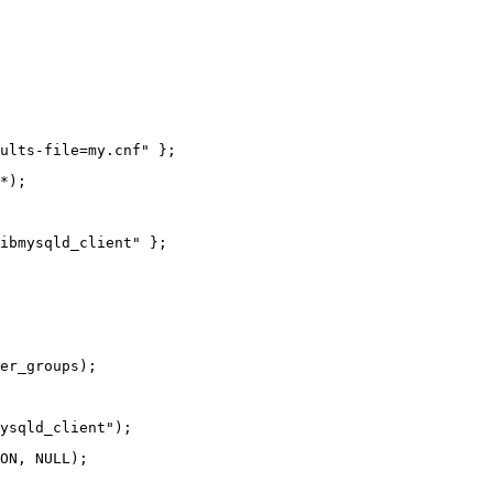
aults-file=my.cnf" };
*);
ibmysqld_client" };
er_groups);
ysqld_client");
ON, NULL);