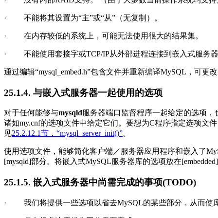
·
不能将其设置为“主”或“从”（无复制）。
·
在内存较低的系统上，可能无法使用很大的结果集。
·
不能使用套接字或TCP/IP从外部进程连接到嵌入式服
通过编辑“
mysql_embed.h
”包含文件并重新编译MySQL，可更
25.1.4. 与嵌入式服务器一起使用的选项
对于任何能够与
mysqld
服务器端口监督程序一起给定的选项，
诸如
my.cnf
的选项文件中给定它们。
要想为
C
程序指定选项文件
见
25.2.12.1节，“mysql_server_init()”
。
使用选项文件，能够简化客户端／服务器应用程序和嵌入了
My
[mysqld]
部分。将嵌入式
MySQL
服务器库的选项
放在
[embedded]
25.1.5. 嵌入式服务器中尚需完成的事项(TODO)
·
我们将提供一些选项以省去
MySQL
的某些部分，从而使