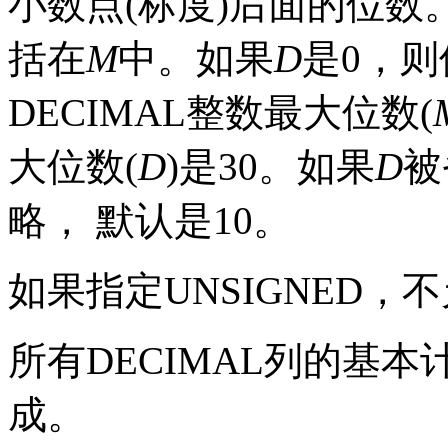
小数点
(
标度
)
后面的位数
括在
M
中。如果
D
是
0
，则
DECIMAL
整数最大位数
(
大位数
(
D
)
是
30
。如果
D
被
略， 默认是
10
。
如果指定
UNSIGNED
，不
所有
DECIMAL
列的基本
成。