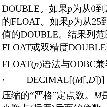
DOUBLE
。如果
p
为从
0
到
的
FLOAT
。如果
p
为从
25
值的
DOUBLE
。结果列范
FLOAT
或双精度
DOUBLE
FLOAT(
p
)
语法与
ODBC
兼
·
DECIMAL[(
M
[,
D
])
压缩的“
严格
”定点数。
M