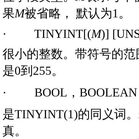
果
M
被省略， 默认为
1
。
·
TINYINT[(
M
)] [UN
很小的整数。带符号的范
是
0
到
255
。
·
BOOL
，
BOOLEAN
是
TINYINT(1)
的同义词。
真。