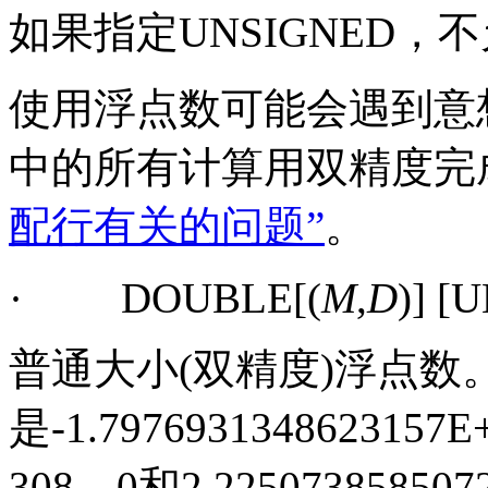
如果指定
UNSIGNED
，不
使用浮点数可能会遇到意
中的所有计算用双精度完
配行有关的问题”
。
·
DOUBLE[(
M
,
D
)] [
普通大小
(
双精度
)
浮点数
是
-1.7976931348623157E
308
、
0
和
2.225073858507