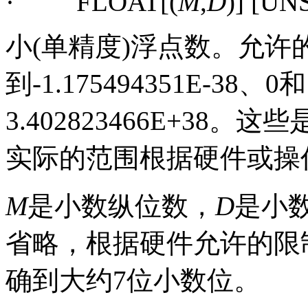
·
FLOAT[(
M
,
D
)] [U
小
(
单精度
)
浮点数。允许
到
-1.175494351E-38
、
0
和
3.402823466E+38
。这些
实际的范围根据硬件或操
M
是小数纵位数，
D
是小
省略，根据硬件允许的限
确到大约
7
位小数位。