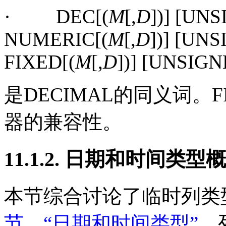
·
DEC[(
M
[,
D
])] [UN
NUMERIC[(
M
[,
D
])] [UN
FIXED[(
M
[,
D
])] [UNSIG
是
DECIMAL
的同义词。
F
器的兼容性。
11.1.2. 日期和时间类型
本节综合讨论了临时列类
节，“日期和时间类型”
。