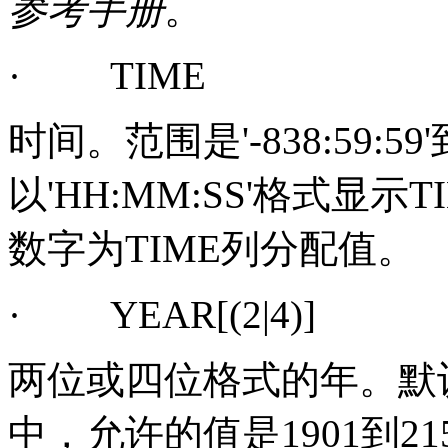
参考手册
。
·
TIME
时间。范围是
'-838:59:59'
以
'HH:MM:SS'
格式显示
T
数字为
TIME
列分配值。
·
YEAR[(2|4)]
两位或四位格式的年。默
中，允许的值是
1901
到
21