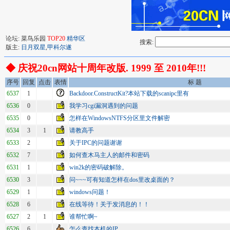
论坛: 菜鸟乐园
TOP20
精华区
搜索:
版主:
日月双星
,
甲科尔遂
◆ 庆祝20cn网站十周年改版. 1999 至 2010年!!!
序号
回复
点击
表情
标 题
6537
1
Backdoor.ConstructKit?本站下载的scanipc里有
6536
0
我学习cgi漏洞遇到的问题
6535
0
怎样在WindowsNTFS分区里文件解密
6534
3
1
请教高手
6533
2
关于IPC的问题谢谢
6532
7
如何查木马主人的邮件和密码
6531
1
win2k的密码破解除。
6530
3
问~~~可有知道怎样在dos里改桌面的？
6529
1
windows问题！
6528
6
在线等待！关于发消息的！！
6527
2
1
谁帮忙啊~
6526
6
怎么查找本机的IP