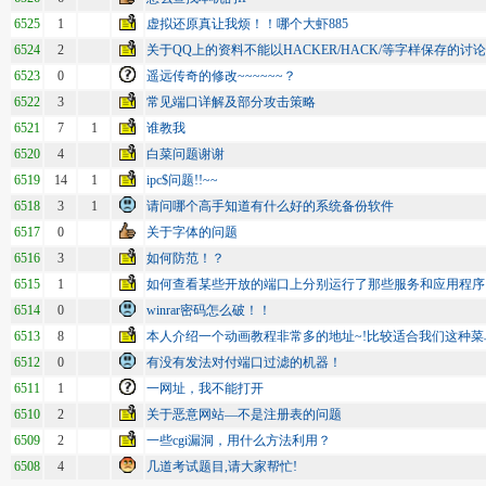
6525
1
虚拟还原真让我烦！！哪个大虾885
6524
2
关于QQ上的资料不能以HACKER/HACK/等字样保存的讨
6523
0
遥远传奇的修改~~~~~~？
6522
3
常见端口详解及部分攻击策略
6521
7
1
谁教我
6520
4
白菜问题谢谢
6519
14
1
ipc$问题!!~~
6518
3
1
请问哪个高手知道有什么好的系统备份软件
6517
0
关于字体的问题
6516
3
如何防范！？
6515
1
如何查看某些开放的端口上分别运行了那些服务和应用程序
6514
0
winrar密码怎么破！！
6513
8
本人介绍一个动画教程非常多的地址~!比较适合我们这种菜
6512
0
有没有发法对付端口过滤的机器！
6511
1
一网址，我不能打开
6510
2
关于恶意网站―不是注册表的问题
6509
2
一些cgi漏洞，用什么方法利用？
6508
4
几道考试题目,请大家帮忙!