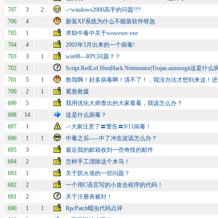
707
3
2
->windows2000高手的问题!!!!
706
4
新装XP系统为什么不能装软件呀急
705
1
求助中毒中关于wowexec.exe
704
4
2003年5月出来的一个病毒!
703
3
1
win98---RPC问题？？
702
1
Script.RedLof.Htm|Hack.Netmonitor|Trojan.azmsregit这是
701
5
1
救我啊！好多病毒啊！清不了！，我没办法才想到来这！进
700
2
1
紧急救援
699
5
我用优化大师查出的大家看看，我该怎么办？
698
14
这是什么病毒？
697
1
->大家注意了〓警告〓9/11病毒！
696
1
1
中毒之后-----中了冲击波该怎么办？
695
3
最近我的邮箱收到一些奇怪的邮件
694
2
怎样手工清除这个木马！
693
1
关于防火墙的一些问题？
692
2
一个用C语言写的小攻击程序的代码！
691
2
关于注册表被封！
690
1
1
RpcPatch蠕虫代码点评