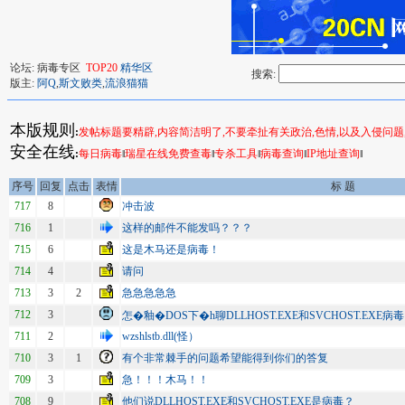
论坛: 病毒专区
TOP20
精华区
搜索:
版主:
阿Q
,
斯文败类
,
流浪猫猫
本版规则
:
发帖标题要精辟,内容简洁明了,不要牵扯有关政治,色情,以及入侵问题
安全在线
:
每日病毒
‖
瑞星在线免费查毒
‖
专杀工具
‖
病毒查询
‖
IP地址查询
‖
序号
回复
点击
表情
标 题
717
8
冲击波
716
1
这样的邮件不能发吗？？？
715
6
这是木马还是病毒！
714
4
请问
713
3
2
急急急急急
712
3
怎�釉�DOS下�h聊DLLHOST.EXE和SVCHOST.EXE病毒
711
2
wzshlstb.dll(怪）
710
3
1
有个非常棘手的问题希望能得到你们的答复
709
3
急！！！木马！！
708
9
他们说DLLHOST.EXE和SVCHOST.EXE是病毒？