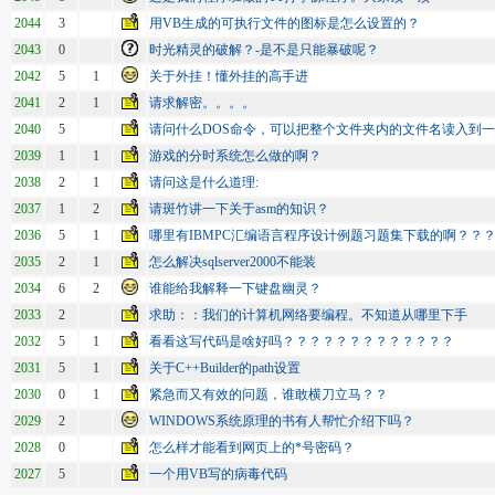
2044
3
用VB生成的可执行文件的图标是怎么设置的？
2043
0
时光精灵的破解？-是不是只能暴破呢？
2042
5
1
关于外挂！懂外挂的高手进
2041
2
1
请求解密。。。。
2040
5
请问什么DOS命令，可以把整个文件夹内的文件名读入到
2039
1
1
游戏的分时系统怎么做的啊？
2038
2
1
请问这是什么道理:
2037
1
2
请斑竹讲一下关于asm的知识？
2036
5
1
哪里有IBMPC汇编语言程序设计例题习题集下载的啊？？
2035
2
1
怎么解决sqlserver2000不能装
2034
6
2
谁能给我解释一下键盘幽灵？
2033
2
求助：：我们的计算机网络要编程。不知道从哪里下手
2032
5
1
看看这写代码是啥好吗？？？？？？？？？？？？？
2031
5
1
关于C++Builder的path设置
2030
0
1
紧急而又有效的问题，谁敢横刀立马？？
2029
2
WINDOWS系统原理的书有人帮忙介绍下吗？
2028
0
怎么样才能看到网页上的*号密码？
2027
5
一个用VB写的病毒代码