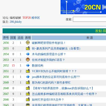
论坛: 编程破解
TOP20
精华区
搜索:
版主:
286
,
jhkdiy
发贴前
序号
回复
点击
表情
标 题
2056
2
1
破解网吧管理软件有妙法！
2055
0
转~豪杰系列产品另类破解法（自看雪）
2054
0
1
木马的编程原理是什么呀？
2053
4
1
任何才能提升我的C语言？
2052
15
1
数据结构
2051
2
2
VC和VB为什么不能同时装呀？？？
2050
1
1
java脚本里的位运算符到底有什么用???
2049
7
1
那为有C的源代码？斑竹多帮忙
2048
0
【谁有VB的界面控件，就像mac的告诉我好么？】
2047
9
1
怎么能将多种编程语言相联系来共同完成一个程序？
2046
3
如何打开这些JAVA文件？
2045
8
这是我们程序班做的TT打字源程序。大家顶一顶