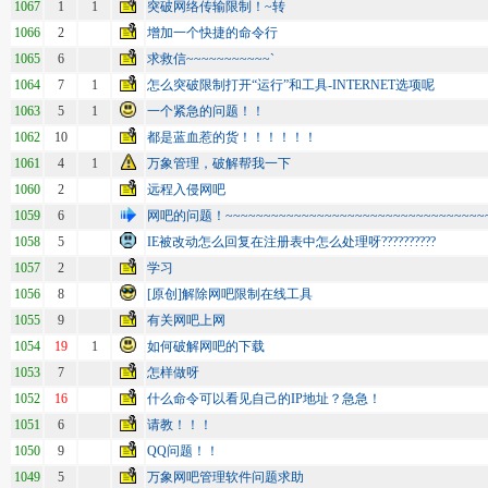
1067
1
1
突破网络传输限制！~转
1066
2
增加一个快捷的命令行
1065
6
求救信~~~~~~~~~~~`
1064
7
1
怎么突破限制打开“运行”和工具-INTERNET选项呢
1063
5
1
一个紧急的问题！！
1062
10
都是蓝血惹的货！！！！！！
1061
4
1
万象管理，破解帮我一下
1060
2
远程入侵网吧
1059
6
网吧的问题！~~~~~~~~~~~~~~~~~~~~~~~~~~~~~~~~~~
1058
5
IE被改动怎么回复在注册表中怎么处理呀??????????
1057
2
学习
1056
8
[原创]解除网吧限制在线工具
1055
9
有关网吧上网
1054
19
1
如何破解网吧的下载
1053
7
怎样做呀
1052
16
什么命令可以看见自己的IP地址？急急！
1051
6
请教！！！
1050
9
QQ问题！！
1049
5
万象网吧管理软件问题求助