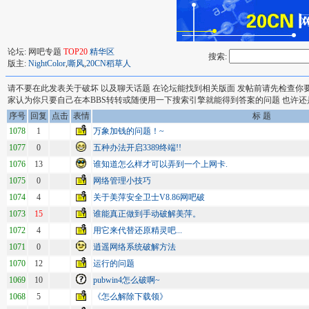
论坛: 网吧专题
TOP20
精华区
搜索:
版主:
NightColor
,
嘶风
,
20CN稻草人
请不要在此发表关于破坏 以及聊天话题 在论坛能找到相关版面 发帖前请先检查你
家认为你只要自己在本BBS转转或随便用一下搜索引擎就能得到答案的问题 也许还
序号
回复
点击
表情
标 题
1078
1
万象加钱的问题！~
1077
0
五种办法开启3389终端!!
1076
13
谁知道怎么样才可以弄到一个上网卡.
1075
0
网络管理小技巧
1074
4
关于美萍安全卫士V8.86网吧破
1073
15
谁能真正做到手动破解美萍。
1072
4
用它来代替还原精灵吧...
1071
0
逍遥网络系统破解方法
1070
12
运行的问题
1069
10
pubwin4怎么破啊~
1068
5
《怎么解除下载领》