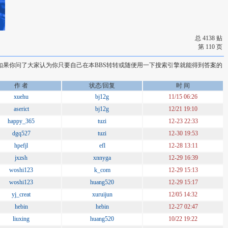
总 4138 贴
第 110 页
 如果你问了大家认为你只要自己在本BBS转转或随便用一下搜索引擎就能得到答案的
作 者
状态/回复
时 间
xuehu
bj12g
11/15 06:26
aserict
bj12g
12/21 19:10
happy_365
tuzi
12-23 22:33
dgq527
tuzi
12-30 19:53
hpefjl
efl
12-28 13:11
jxzsh
xnnyga
12-29 16:39
woshi123
k_com
12-29 15:13
woshi123
huang520
12-29 15:17
yj_creat
xuruijun
12/05 14:32
hebin
hebin
12-27 02:47
liuxing
huang520
10/22 19:22