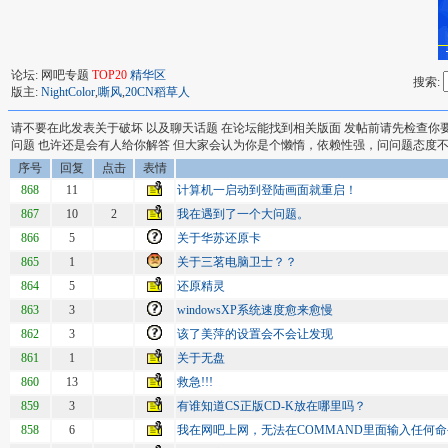
论坛: 网吧专题
TOP20
精华区
搜索:
版主:
NightColor
,
嘶风
,
20CN稻草人
请不要在此发表关于破坏 以及聊天话题 在论坛能找到相关版面 发帖前请先检查你
问题 也许还是会有人给你解答 但大家会认为你是个懒惰，依赖性强，问问题态度不端
序号
回复
点击
表情
868
11
计算机一启动到登陆画面就重启！
867
10
2
我在遇到了一个大问题。
866
5
关于华苏还原卡
865
1
关于三茗电脑卫士？？
864
5
还原精灵
863
3
windowsXP系统速度愈来愈慢
862
3
该了美萍的设置会不会让发现
861
1
关于无盘
860
13
救急!!!
859
3
有谁知道CS正版CD-K放在哪里吗？
858
6
我在网吧上网，无法在COMMAND里面输入任何