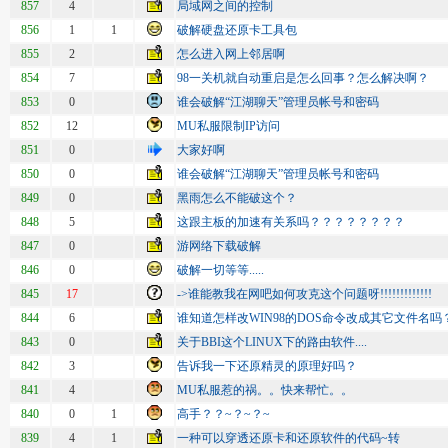
857
4
局域网之间的控制
856
1
1
破解硬盘还原卡工具包
855
2
怎么进入网上邻居啊
854
7
98一关机就自动重启是怎么回事？怎么解决啊？
853
0
谁会破解“江湖聊天”管理员帐号和密码
852
12
MU私服限制IP访问
851
0
大家好啊
850
0
谁会破解“江湖聊天”管理员帐号和密码
849
0
黑雨怎么不能破这个？
848
5
这跟主板的加速有关系吗？？？？？？？？
847
0
游网络下载破解
846
0
破解一切等等.....
845
17
->谁能教我在网吧如何攻克这个问题呀!!!!!!!!!!!!!
844
6
谁知道怎样改WIN98的DOS命令改成其它文件名吗
843
0
关于BBI这个LINUX下的路由软件....
842
3
告诉我一下还原精灵的原理好吗？
841
4
MU私服惹的祸。。快来帮忙。。
840
0
1
高手？？~？~？~
839
4
1
一种可以穿透还原卡和还原软件的代码~转