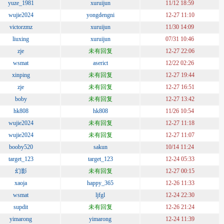
yuze_1981
xuruijun
11/12 18:59
wujie2024
yongdengni
12-27 11:10
victorzmz
xuruijun
11/30 14:09
liuxing
xuruijun
07/31 10:46
zje
未有回复
12-27 22:06
wsmat
aserict
12/22 02:26
xinping
未有回复
12-27 19:44
zje
未有回复
12-27 16:51
boby
未有回复
12-27 13:42
hk808
hk808
11/26 10:54
wujie2024
未有回复
12-27 11:18
wujie2024
未有回复
12-27 11:07
booby520
sakun
10/14 11:24
target_123
target_123
12-24 05:33
幻影
未有回复
12-27 00:15
xaoja
happy_365
12-26 11:33
wsmat
ljfgl
12-24 22:30
supdit
未有回复
12-26 21:24
yimarong
yimarong
12-24 11:39