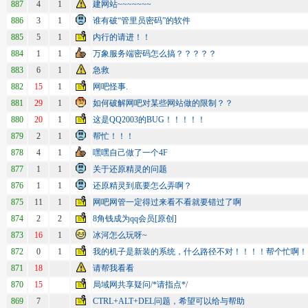
887
4
1
建网站~~~~~~~
886
3
1
谁有破“管里员密码”的软件
885
5
1
内行的请进！！
884
1
1
万象服务端密码怎么搞？？？？？
883
6
1
急救
882
15
1
网吧怪事.
881
29
1
如何破解网吧对某些网站做的限制？？
880
20
1
这是QQ2003的BUG！！！！！
879
2
1
帮忙！！！
878
4
1
嘿嘿自己做了一个4F
877
1
1
关于还原精灵的问题
876
1
1
还原精灵到底要怎么弄啊？
875
11
1
网吧网管一定得过来看不看就要错过了啊
874
2
2
8角钱成为qq会员[原创]
873
16
1
冰河怎么玩呀~
872
0
1
我的机子是新装的系统，什么路径不对！！！！帮个忙啊！
871
18
请帮我看看
870
15
局域网共享疑问/*请指点*/
869
7
CTRL+ALT+DEL问题，希望可以给与帮助