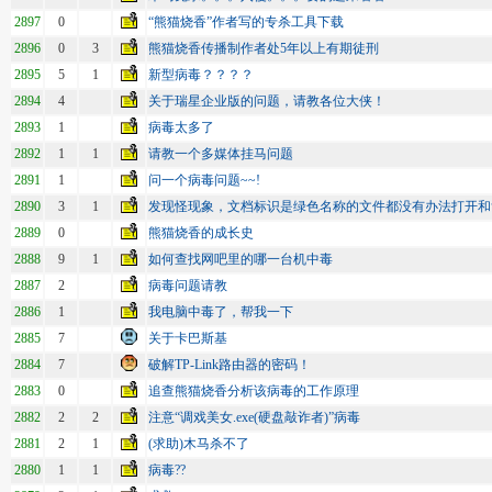
2897
0
“熊猫烧香”作者写的专杀工具下载
2896
0
3
熊猫烧香传播制作者处5年以上有期徒刑
2895
5
1
新型病毒？？？？
2894
4
关于瑞星企业版的问题，请教各位大侠！
2893
1
病毒太多了
2892
1
1
请教一个多媒体挂马问题
2891
1
问一个病毒问题~~!
2890
3
1
发现怪现象，文档标识是绿色名称的文件都没有办法打开和
2889
0
熊猫烧香的成长史
2888
9
1
如何查找网吧里的哪一台机中毒
2887
2
病毒问题请教
2886
1
我电脑中毒了，帮我一下
2885
7
关于卡巴斯基
2884
7
破解TP-Link路由器的密码！
2883
0
追查熊猫烧香分析该病毒的工作原理
2882
2
2
注意“调戏美女.exe(硬盘敲诈者)”病毒
2881
2
1
(求助)木马杀不了
2880
1
1
病毒??