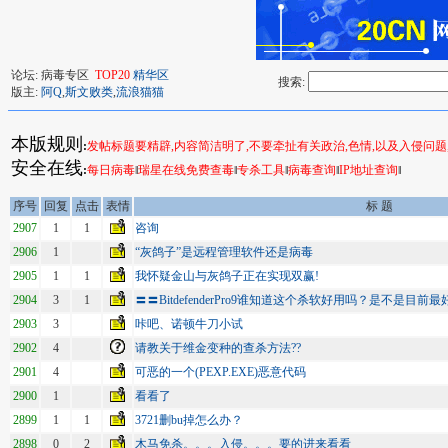
论坛: 病毒专区
TOP20
精华区
搜索:
版主:
阿Q
,
斯文败类
,
流浪猫猫
本版规则
:
发帖标题要精辟,内容简洁明了,不要牵扯有关政治,色情,以及入侵问题
安全在线
:
每日病毒
‖
瑞星在线免费查毒
‖
专杀工具
‖
病毒查询
‖
IP地址查询
‖
序号
回复
点击
表情
标 题
2907
1
1
咨询
2906
1
“灰鸽子”是远程管理软件还是病毒
2905
1
1
我怀疑金山与灰鸽子正在实现双赢!
2904
3
1
〓〓BitdefenderPro9谁知道这个杀软好用吗？是不是目前
2903
3
咔吧、诺顿牛刀小试
2902
4
请教关于维金变种的查杀方法??
2901
4
可恶的一个(PEXP.EXE)恶意代码
2900
1
看看了
2899
1
1
3721删bu掉怎么办？
2898
0
2
木马免杀。。。入侵。。。要的进来看看