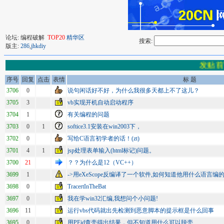
论坛: 编程破解
TOP20
精华区
搜索:
版主:
286
,
jhkdiy
发贴前
序号
回复
点击
表情
标 题
3706
0
说句闲话好不好，为什么我很多天都上不了这儿？
3705
3
vb实现开机自动启动程序
3704
1
有关编程的问题
3703
0
1
softice3.1安装在win2003下，
3702
0
写给C语言初学者的话！(zt)
3701
4
1
jsp处理表单输入(html标记)问题。
3700
21
？？为什么是12（VC++）
3699
1
->用eXeScope反编译了一个软件,如何知道他用什么语言编的
3698
0
TracertInTheBat
3697
0
我在学win32汇编,我想问个小问题!
3696
11
运行vbs代码就出先检测到恶意脚本的提示框是什么回事
3695
0
用PEid查壳得出结果，但不知道用什么可以脱壳