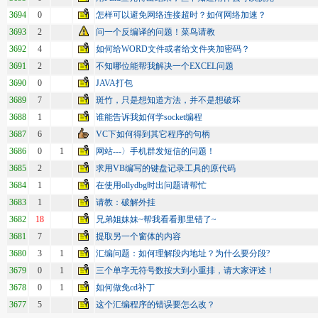
3694
0
怎样可以避免网络连接超时？如何网络加速？
3693
2
问一个反编译的问题！菜鸟请教
3692
4
如何给WORD文件或者给文件夹加密码？
3691
2
不知哪位能帮我解决一个EXCEL问题
3690
0
JAVA打包
3689
7
斑竹，只是想知道方法，并不是想破坏
3688
1
谁能告诉我如何学socket编程
3687
6
VC下如何得到其它程序的句柄
3686
0
1
网站---〉手机群发短信的问题！
3685
2
求用VB编写的键盘记录工具的原代码
3684
1
在使用ollydbg时出问题请帮忙
3683
1
请教：破解外挂
3682
18
兄弟姐妹妹~帮我看看那里错了~
3681
7
提取另一个窗体的内容
3680
3
1
汇编问题：如何理解段内地址？为什么要分段?
3679
0
1
三个单字无符号数按大到小重排，请大家评述！
3678
0
1
如何做免cd补丁
3677
5
这个汇编程序的错误要怎么改？