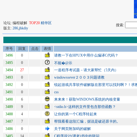
论坛: 编程破解
TOP20
精华区
搜索:
版主:
286
,
jhkdiy
序号
回复
点击
表情
3496
0
请教一下在HPUX中用什么编译C代码？
3495
0
不能�@示
3494
27
一道程序考试题－请大家帮忙（5天内）
3493
0
windowssever２００３问题请教
3492
0
锐起游戏共享软件破解版在那里可以找到啊？！求
3491
0
css
3490
6
来来来！获取WINDOWS系统的内核变量
3489
9
<stdio.h>这样的文件里包含那些函数？
3488
4
让你的第一个C程序转起来
3487
7
帮我看看这段汇编，据说是破还原卡的。
3486
0
关于网页附加码的破解
3485
14
C程序设计(谭老)书中的疑问