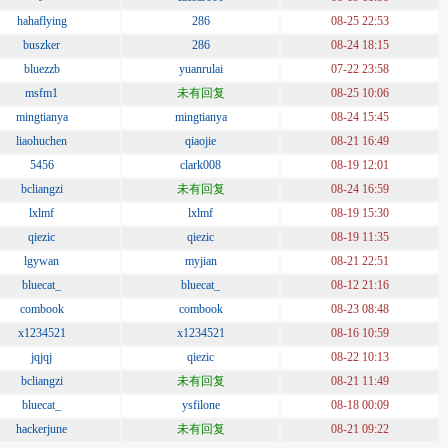
hahaflying
286
08-25 22:53
buszker
286
08-24 18:15
bluezzb
yuanrulai
07-22 23:58
msfm1
未有回复
08-25 10:06
mingtianya
mingtianya
08-24 15:45
liaohuchen
qiaojie
08-21 16:49
5456
clark008
08-19 12:01
bcliangzi
未有回复
08-24 16:59
lxlmf
lxlmf
08-19 15:30
qiezic
qiezic
08-19 11:35
lgywan
myjian
08-21 22:51
bluecat_
bluecat_
08-12 21:16
combook
combook
08-23 08:48
x1234521
x1234521
08-16 10:59
jqjqj
qiezic
08-22 10:13
bcliangzi
未有回复
08-21 11:49
bluecat_
ysfilone
08-18 00:09
hackerjune
未有回复
08-21 09:22