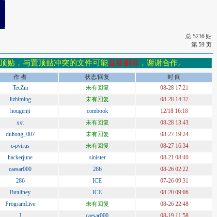
总 5236 贴
第 59 页
顶贴，与置顶贴冲突的文件可能
直接删除
，谢谢合作。
作 者
状态/回复
时 间
TecZm
未有回复
08-28 17:21
lizhiming
未有回复
08-28 14:37
hougenji
combook
12/18 16:18
xxt
未有回复
08-28 13:43
duhong_007
未有回复
08-27 19:24
c-pvirus
未有回复
08-27 16:34
hackerjune
sinister
08-21 08:40
caesar000
286
08-26 02:22
286
ICE
07-26 09:31
Bunliney
ICE
08-20 09:06
ProgramLive
未有回复
08-26 22:48
J
caesar000
08-19 11:58