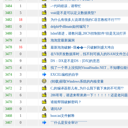
3484
1
->代码错误，请帮忙
3483
5
void是不是可以定义数据类型?
3482
18
为什么有很多人说谭浩强的C语言教程不行????
3481
0
delphi中dllmain如何编写？
3480
3
lxlmf请进，请教问题,20CN控制软件!但是无法打开
3479
4
泡泡堂最新漏洞
3478
16
最新泡泡破解~我��一只破解到盛大垮台
3477
0
在VB开发数据库时，找不到可插入的ISAM文件怎
3476
9
DS：DX是不是DS：[DX]的意思
3475
4
找了一个早上没找到VisualStudio.NET，不知哪
3474
3
EXCEL编程的自学
3473
9
(转载)获取Windows系统的内核变量
3472
2
C,的编译器那儿有,,为什么我下载下来的不可用??
3471
6
286哥哥，请进来帮弟弟一下！！！！！还是老问
3470
3
谁能帮我破解密码？
3469
0
请问AP
3468
1
boot.ini文件解释
3467
0
```什么是安全审计````````