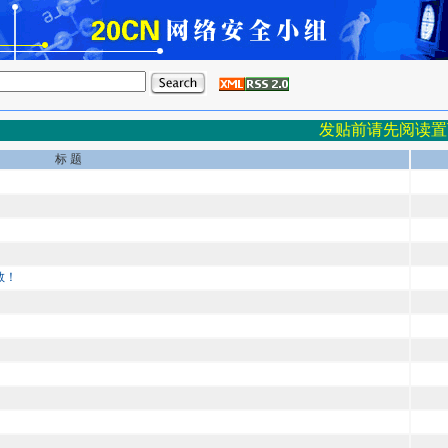
发贴前请先阅读置
标 题
教！