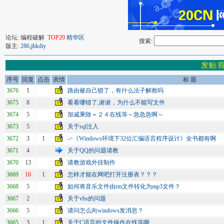
论坛: 编程破解
TOP20
精华区
搜索:
版主:
286
,
jhkdiy
发贴前
序号
回复
点击
表情
标 题
3676
1
路由被自己锁了，有什么法子解救吗
3675
8
看看哪错了,谢谢，为什么不能写文件
3674
5
加减乘除＝２４在线等～急急急啊～
3673
5
关于sql注入
3672
3
1
->《Windows环境下32位汇编语言程序设计》全书都有啊
3671
4
关于QQ的问题请教
3670
13
请教游戏外挂制作
3669
16
1
怎样才能在网吧打开注册表？？？
3668
5
如何将音乐文件由rm文件转化为mp3文件？
3667
2
关于vbs的问题
3666
5
请问怎么向windows发消息？
3665
3
1
关于C语言的文件操作在线等啊