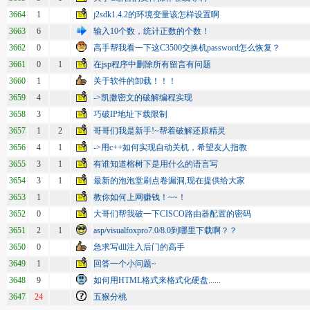
3664
1
j2sdk1.4.2的环境变量该怎样设置啊
3663
6
输入10个数，统计正数的个数！
3662
0
高手帮我看一下这C3500交换机password怎么恢复？
3661
0
1
在jsp程序中删除所有留言有问题
3660
1
关于软件的卸载！！！
3659
4
->凯撒密文的破解编程实现
3658
3
巧破IP地址下载限制
3657
1
2
哥哥们我是新手!~帮着破解还原精灵
3656
4
1
->用c++如何实现自动关机，希望友人指教
3655
3
1
有谁知道榕树下是用什么的语言写
3654
3
1
最新的泡泡堂刷点卷漏洞,现在提供给大家
3653
1
教你如何上网赚钱！~~！
3652
0
大哥们帮我破一下CISCO路由器配置的密码
3651
2
1
asp/visualfoxpro7.0/8.0到哪里下载啊？？
3650
0
急求写dll注入后门的高手
3649
1
回答一个小问题~
3648
9
如何用HTML格式来格式化硬盘......
3647
24
五猴分桃