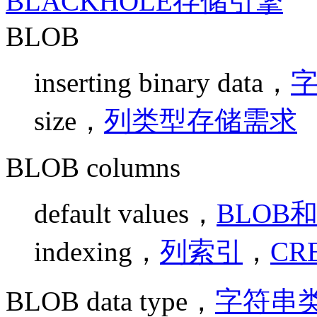
BLACKHOLE存储引擎
BLOB
inserting binary data，
size，
列类型存储需求
BLOB columns
default values，
BLOB
indexing，
列索引
，
CR
BLOB data type，
字符串