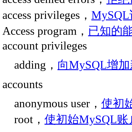
access privileges，
MySQ
Access program，
已知的能
account privileges
adding，
向MySQL增
accounts
anonymous user，
使初始
root，
使初始MySQL