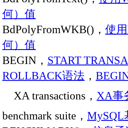
何）值
BdPolyFromWKB()，
使用
何）值
BEGIN，
START TRAN
ROLLBACK语法
，
BEGI
XA transactions，
XA事
benchmark suite，
MySQ