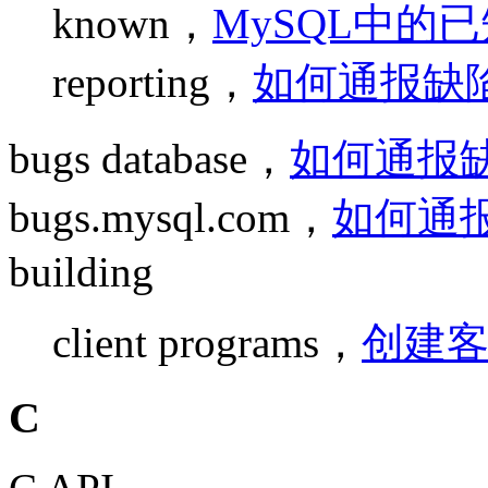
known，
MySQL中的
reporting，
如何通报缺
bugs database，
如何通报
bugs.mysql.com，
如何通
building
client programs，
创建
C