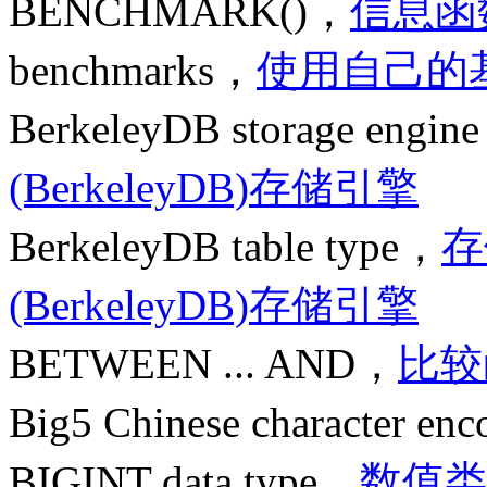
BENCHMARK()，
信息函
benchmarks，
使用自己的
BerkeleyDB storage engin
(BerkeleyDB)存储引擎
BerkeleyDB table type，
存
(BerkeleyDB)存储引擎
BETWEEN ... AND，
比较
Big5 Chinese character en
BIGINT data type，
数值类