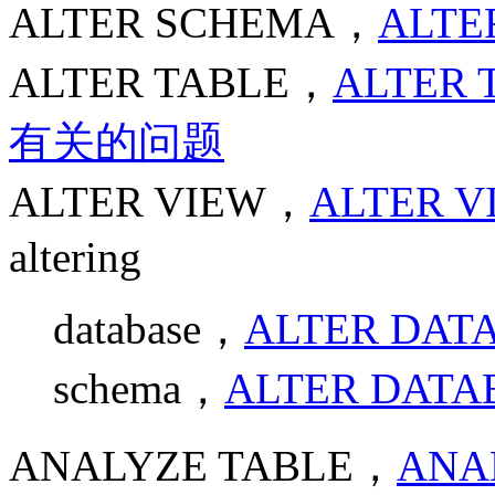
ALTER SCHEMA，
ALTE
ALTER TABLE，
ALTER
有关的问题
ALTER VIEW，
ALTER 
altering
database，
ALTER DA
schema，
ALTER DAT
ANALYZE TABLE，
ANA