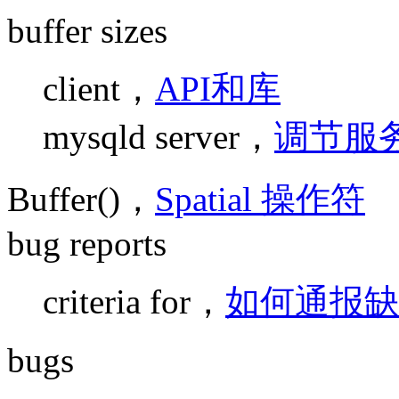
buffer sizes
client，
API和库
mysqld server，
调节服
Buffer()，
Spatial 操作符
bug reports
criteria for，
如何通报缺
bugs