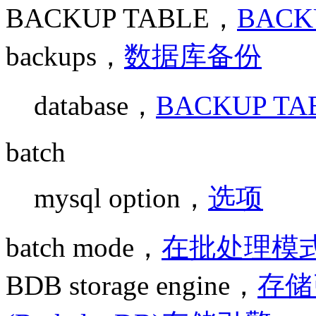
BACKUP TABLE，
BACK
backups，
数据库备份
database，
BACKUP T
batch
mysql option，
选项
batch mode，
在批处理模式
BDB storage engine，
存储