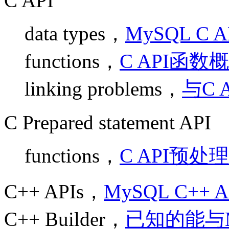
C API
data types，
MySQL C A
functions，
C API函数
linking problems，
与C 
C Prepared statement API
functions，
C API预
C++ APIs，
MySQL C++ A
C++ Builder，
已知的能与