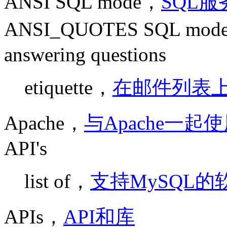
ANSI SQL mode，
SQL
ANSI_QUOTES SQL mod
answering questions
etiquette，
在邮件列表
Apache，
与Apache一起使
API's
list of，
支持MySQL的
APIs，
API和库