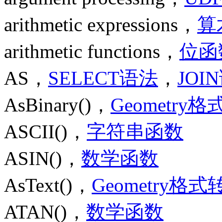
arithmetic expressions，
算
arithmetic functions，
位函
AS，
SELECT语法
，
JOI
AsBinary()，
Geometry
ASCII()，
字符串函数
ASIN()，
数学函数
AsText()，
Geometry格
ATAN()，
数学函数