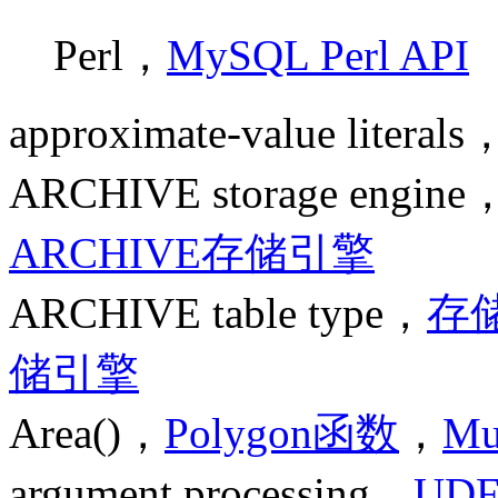
Perl，
MySQL Perl API
approximate-value literals
ARCHIVE storage engine
ARCHIVE存储引擎
ARCHIVE table type，
存
储引擎
Area()，
Polygon函数
，
Mu
argument processing，
UD