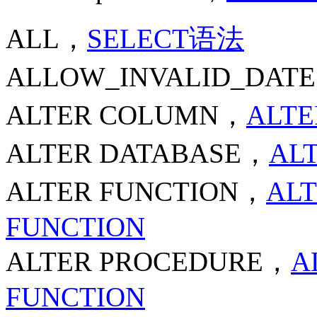
ALL，
SELECT语法
ALLOW_INVALID_DATE
ALTER COLUMN，
ALT
ALTER DATABASE，
AL
ALTER FUNCTION，
AL
FUNCTION
ALTER PROCEDURE，
A
FUNCTION