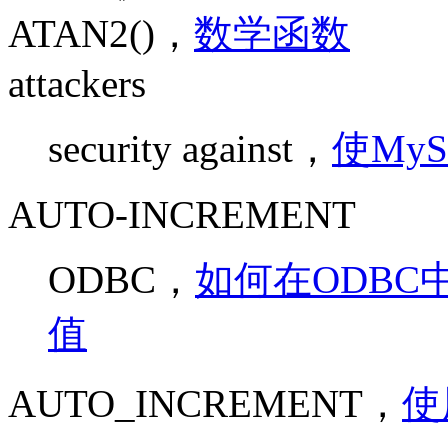
ATAN2()，
数学函数
attackers
security against，
使My
AUTO-INCREMENT
ODBC，
如何在ODBC中
值
AUTO_INCREMENT，
使