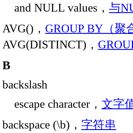
and NULL values，
与N
AVG()，
GROUP BY（
AVG(DISTINCT)，
GRO
B
backslash
escape character，
文字
backspace (\b)，
字符串