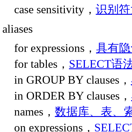
case sensitivity，
识别符
aliases
for expressions，
具有隐
for tables，
SELECT语
in GROUP BY clauses，
in ORDER BY clauses，
names，
数据库、表、
on expressions，
SELE