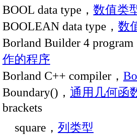
BOOL data type，
数值类
BOOLEAN data type，
数
Borland Builder 4 progra
作的程序
Borland C++ compiler，
Bo
Boundary()，
通用几何函
brackets
square，
列类型