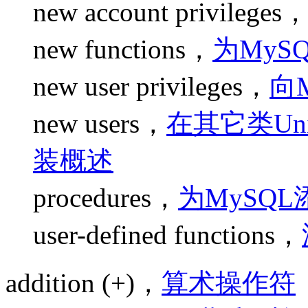
new account privileges
new functions，
为MyS
new user privileges，
向
new users，
在其它类Un
装概述
procedures，
为MySQ
user-defined functions，
addition (+)，
算术操作符