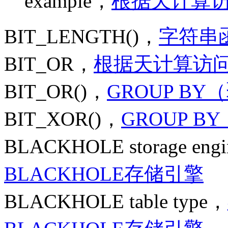
example，
根据天计算
BIT_LENGTH()，
字符串
BIT_OR，
根据天计算访
BIT_OR()，
GROUP B
BIT_XOR()，
GROUP 
BLACKHOLE storage eng
BLACKHOLE存储引擎
BLACKHOLE table type，