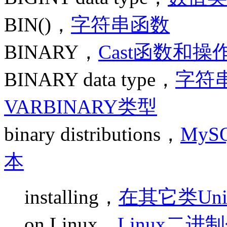
BIN()，
字符串函数
BINARY，
Cast函数和操
BINARY data type，
字符
VARBINARY类型
binary distributions，
MyS
本
installing，
在其它类Un
on Linux，
Linux二